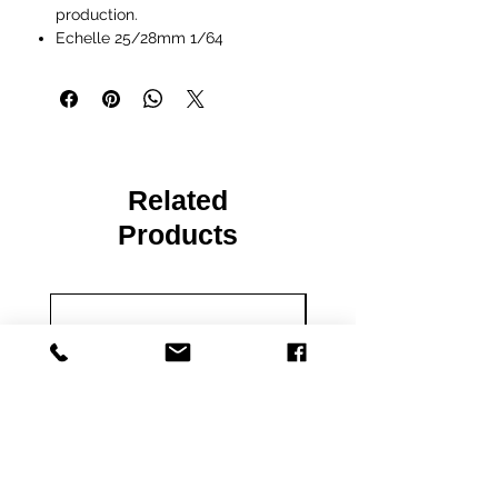
production.
Echelle 25/28mm 1/64
Ideal pour les peintres débutants à
exérimentés et les hobyistes.
Figurines vendues non peintes et
pouvant necessitées de
l'assemblage.
Les figurines Reaper Miniatures sont
Related
parfaites pour les jeux de rôles et de
plateaux du type Pathfinder,
Products
Dungeons and Dragons, Dragon
Age, Castles and Crusades,
Hackmaster, Frostgrave, Savage
Worlds, Ranger Of The Shadow
Deep...
IMPORTANT : Nos figurines ne sont
pas des jouets et ne conviennent
pas à un enfant de moins de 14 ans.