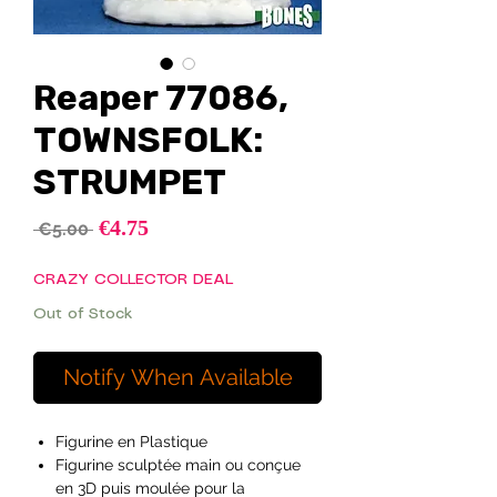
Reaper 77086,
TOWNSFOLK:
STRUMPET
Sale
€4.75
Regular
 €5.00 
Price
Price
CRAZY COLLECTOR DEAL
Out of Stock
Notify When Available
Figurine en Plastique
Figurine sculptée main ou conçue
en 3D puis moulée pour la