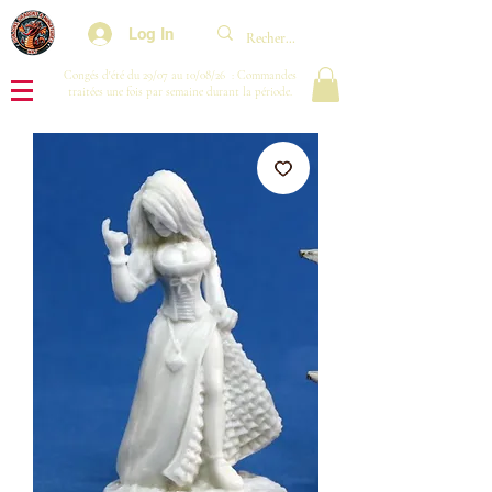
Log In
Congés d'été du 29/07 au 10/08/26 : Commandes
traitées une fois par semaine durant la période.