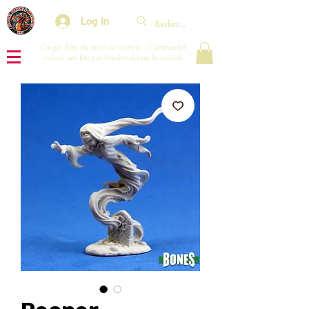
Log In
Congés d'été du 29/07 au 10/08/26 : Commandes
traitées une fois par semaine durant la période.