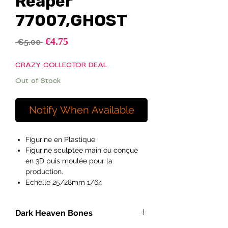
Reaper
77007,GHOST
Sale
€4.75
Regular
 €5.00 
Price
Price
CRAZY COLLECTOR DEAL
Out of Stock
Notify When Available
Figurine en Plastique
Figurine sculptée main ou conçue
en 3D puis moulée pour la
production.
Echelle 25/28mm 1/64
Ideal pour les peintres débutants à
exérimentés et les hobyistes.
Dark Heaven Bones
Figurines vendues non peintes et
pouvant necessitées de