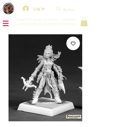
Log In
Congés d'été du 29/07 au 10/08/26 : Commandes
traitées une fois par semaine durant la période.