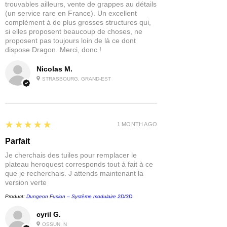
trouvables ailleurs, vente de grappes au détails
(un service rare en France). Un excellent
complément à de plus grosses structures qui,
si elles proposent beaucoup de choses, ne
proposent pas toujours loin de là ce dont
dispose Dragon. Merci, donc !
Nicolas M.
STRASBOURG, GRAND-EST
5
★★★★★
1 MONTH AGO
Parfait
Je cherchais des tuiles pour remplacer le
plateau heroquest corresponds tout à fait à ce
que je recherchais. J attends maintenant la
version verte
Product:
Dungeon Fusion – Système modulaire 2D/3D
cyril G.
OSSUN, N