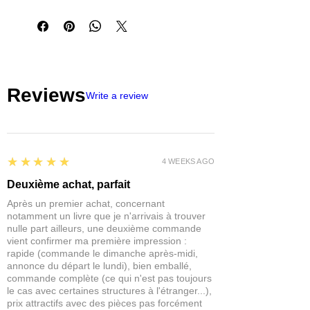
- Sous licence officielle de Paizo
Publishing, mettant en vedette des
personnalités et des monstres uniques
du jeu de rôle Pathfinder
Reviews
Write a review
5
★★★★★
4 WEEKS AGO
Deuxième achat, parfait
Après un premier achat, concernant
notamment un livre que je n'arrivais à trouver
nulle part ailleurs, une deuxième commande
vient confirmer ma première impression :
rapide (commande le dimanche après-midi,
annonce du départ le lundi), bien emballé,
commande complète (ce qui n'est pas toujours
le cas avec certaines structures à l'étranger...),
prix attractifs avec des pièces pas forcément