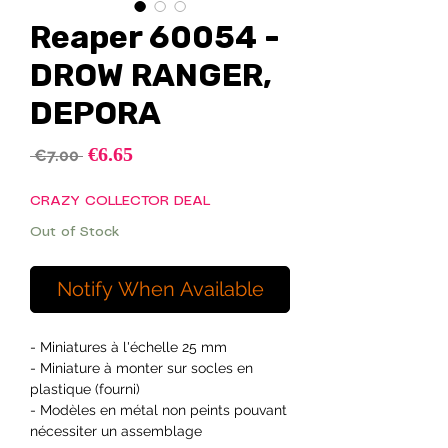
Reaper 60054 -
DROW RANGER,
DEPORA
Sale
€6.65
Regular
 €7.00 
Price
Price
CRAZY COLLECTOR DEAL
Out of Stock
Notify When Available
- Miniatures à l'échelle 25 mm
- Miniature à monter sur socles en
plastique (fourni)
- Modèles en métal non peints pouvant
nécessiter un assemblage