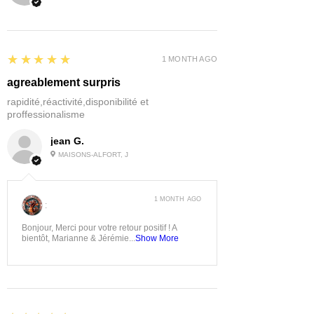
5
★★★★★
1 MONTH AGO
agreablement surpris
rapidité,réactivité,disponibilité et
proffessionalisme
jean G.
MAISONS-ALFORT, J
1 MONTH AGO
:
Bonjour, Merci pour votre retour positif ! A
bientôt, Marianne & Jérémie...
Show More