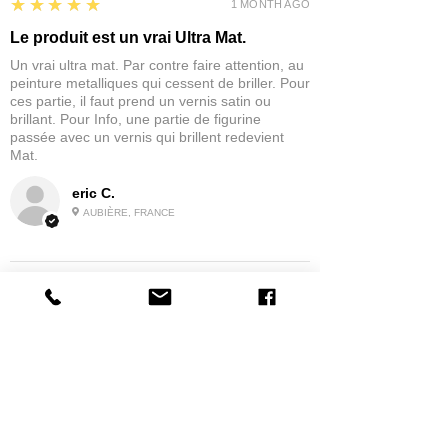
5
★★★★★
1 MONTH AGO
Le produit est un vrai Ultra Mat.
Un vrai ultra mat. Par contre faire attention, au
peinture metalliques qui cessent de briller. Pour
ces partie, il faut prend un vernis satin ou
brillant. Pour Info, une partie de figurine
passée avec un vernis qui brillent redevient
Mat.
eric C.
AUBIÈRE, FRANCE
5
★★★★★
1 MONTH AGO
tres bonne
la possibilité de commander a la grappe
Product:
Grappe - WARGAME ATLANTIC - Foot Knights (1150-
1320)
jean G.