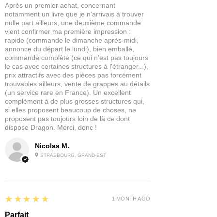
Après un premier achat, concernant
notamment un livre que je n'arrivais à trouver
nulle part ailleurs, une deuxième commande
vient confirmer ma première impression :
rapide (commande le dimanche après-midi,
annonce du départ le lundi), bien emballé,
commande complète (ce qui n'est pas toujours
le cas avec certaines structures à l'étranger...),
prix attractifs avec des pièces pas forcément
trouvables ailleurs, vente de grappes au détails
(un service rare en France). Un excellent
complément à de plus grosses structures qui,
si elles proposent beaucoup de choses, ne
proposent pas toujours loin de là ce dont
dispose Dragon. Merci, donc !
Nicolas M.
STRASBOURG, GRAND-EST
5
★★★★★
1 MONTH AGO
Parfait