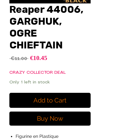
Reaper 44006,
GARGHUK,
OGRE
CHIEFTAIN
Sale
€10.45
Regular
 €11.00 
Price
Price
CRAZY COLLECTOR DEAL
Only 1 left in stock
Add to Cart
Buy Now
Figurine en Plastique