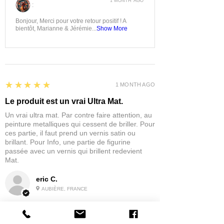
1 MONTH AGO
:
Bonjour, Merci pour votre retour positif ! A
bientôt, Marianne & Jérémie...
Show More
5
★★★★★
1 MONTH AGO
Le produit est un vrai Ultra Mat.
Un vrai ultra mat. Par contre faire attention, au
peinture metalliques qui cessent de briller. Pour
ces partie, il faut prend un vernis satin ou
brillant. Pour Info, une partie de figurine
passée avec un vernis qui brillent redevient
Mat.
eric C.
AUBIÈRE, FRANCE