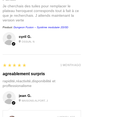
Je cherchais des tuiles pour remplacer le
plateau heroquest corresponds tout à fait à ce
que je recherchais. J attends maintenant la
version verte
Product:
Dungeon Fusion – Système modulaire 2D/3D
cyril G.
OSSUN, N
5
★★★★★
1 MONTH AGO
agreablement surpris
rapidité,réactivité,disponibilité et
proffessionalisme
jean G.
MAISONS-ALFORT, J