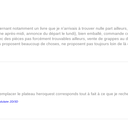
rnant notamment un livre que je n'arrivais à trouver nulle part aille
 après-midi, annonce du départ le lundi), bien emballé, commande comp
s avec des pièces pas forcément trouvables ailleurs, vente de grappes au
les proposent beaucoup de choses, ne proposent pas toujours loin de là
remplacer le plateau heroquest corresponds tout à fait à ce que je reche
dulaire 2D/3D