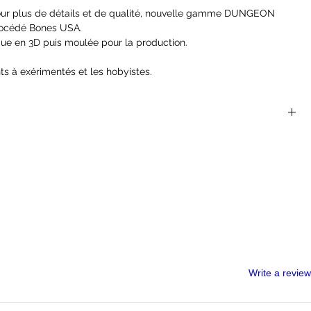
 pour plus de détails et de qualité, nouvelle gamme DUNGEON
rocédé Bones USA.
ue en 3D puis moulée pour la production.
ts à exérimentés et les hobyistes.
et pouvant necessitées de l'assemblage.
 sont parfaites pour les jeux de rôles et de plateaux du
 Dragons, Dragon Age, Castles and Crusades, Hackmaster,
nger Of The Shadow Deep...
helle de 25 mm
ont pas des jouets et ne conviennent pas à un enfant de moins
s pouvant nécessiter un assemblage
ges et de monstres pour les rôlistes fantastiques, les peintres de
e où les héros étaient des héros, les méchants étaient des méchants
plorés.
Write a review