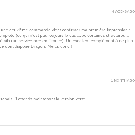
4 WEEKS AGO
urs, une deuxième commande vient confirmer ma première impression :
lète (ce qui n'est pas toujours le cas avec certaines structures à
 détails (un service rare en France). Un excellent complément à de plus
 ce dont dispose Dragon. Merci, donc !
1 MONTH AGO
rchais. J attends maintenant la version verte