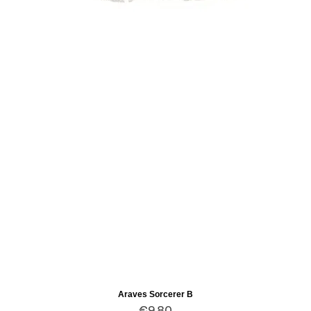
Araves Sorcerer B
Quick View
Price
€9.80