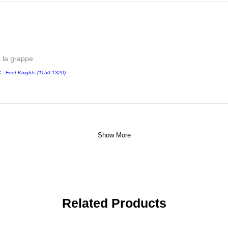
a la grappe
 Foot Knights (1150-1320)
Show More
Related Products