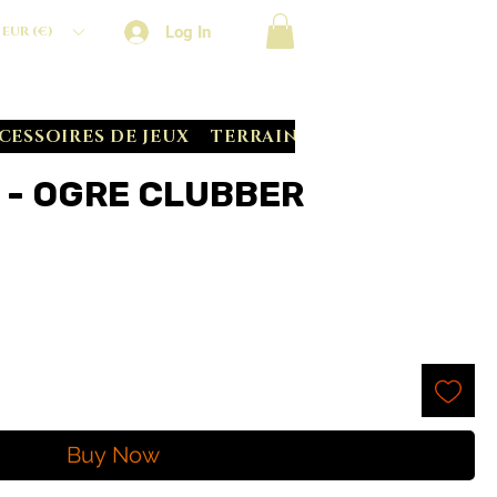
Log In
EUR (€)
CESSOIRES DE JEUX
TERRAIN CRATE
BATTLE S
 - OGRE CLUBBER
Buy Now