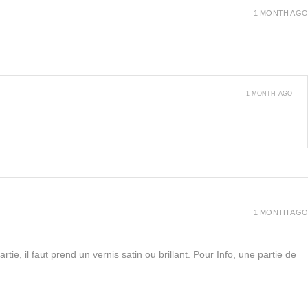
1 MONTH AGO
1 MONTH AGO
1 MONTH AGO
rtie, il faut prend un vernis satin ou brillant. Pour Info, une partie de