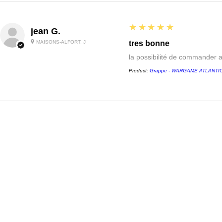
5
★★★★★
jean G.
MAISONS-ALFORT, J
tres bonne
la possibilité de commander 
Product:
Grappe - WARGAME ATLANTIC -