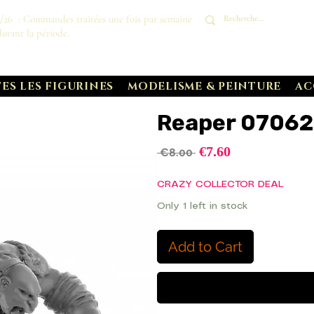
8/26 : Commandes traitées une fois par semaine
durant la période.
ES LES FIGURINES
MODELISME & PEINTURE
AC
Reaper 07062
Sale
€7.60
Regular
 €8.00 
Price
Price
CRAZY COLLECTOR DEAL
Only 1 left in stock
Add to Cart