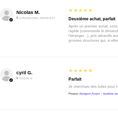
5
★★★★★
Nicolas M.
STRASBOURG, GRAND-EST
Deuxième achat, parfait
Après un premier achat, conce
rapide (commande le dimanche
l'étranger...), prix attractif
grosses structures qui, si el
5
★★★★★
cyril G.
OSSUN, N
Parfait
Je cherchais des tuiles pour 
Product:
Dungeon Fusion – Système mo