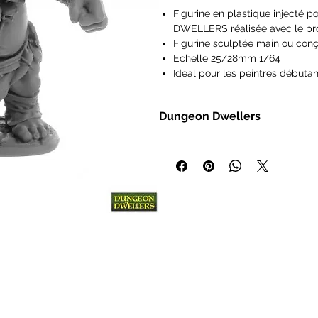
Figurine en plastique injecté
DWELLERS réalisée avec le p
Figurine sculptée main ou conç
Echelle 25/28mm 1/64
Ideal pour les peintres débutan
Figurines vendues non peintes 
Les figurines Reaper Miniatures
Dungeon Dwellers
type Pathfinder, Dungeons and
Frostgrave, Savage Worlds, Ra
- Miniatures heroic fantasy à l'éc
IMPORTANT : Nos figurines ne s
- Modèles en plastique non peint
de 14 ans.
- Sélection croissante de personna
figurines et les wargamers
Un souvenir d'une époque plus simpl
et les donjons étaient censés être ex