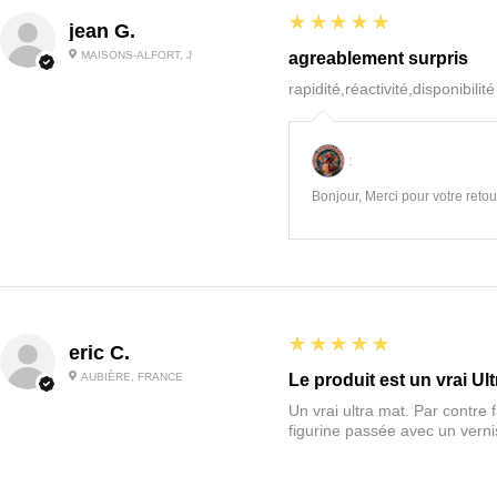
5
★★★★★
jean G.
MAISONS-ALFORT, J
agreablement surpris
rapidité,réactivité,disponibilit
:
Bonjour, Merci pour votre retour
5
★★★★★
eric C.
AUBIÈRE, FRANCE
Le produit est un vrai Ult
Un vrai ultra mat. Par contre f
figurine passée avec un vernis