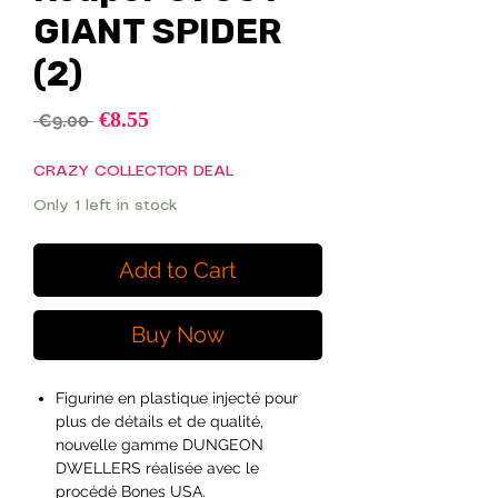
GIANT SPIDER
(2)
Sale
€8.55
Regular
 €9.00 
Price
Price
CRAZY COLLECTOR DEAL
Only 1 left in stock
Add to Cart
Buy Now
Figurine en plastique injecté pour
plus de détails et de qualité,
nouvelle gamme DUNGEON
DWELLERS réalisée avec le
procédé Bones USA.