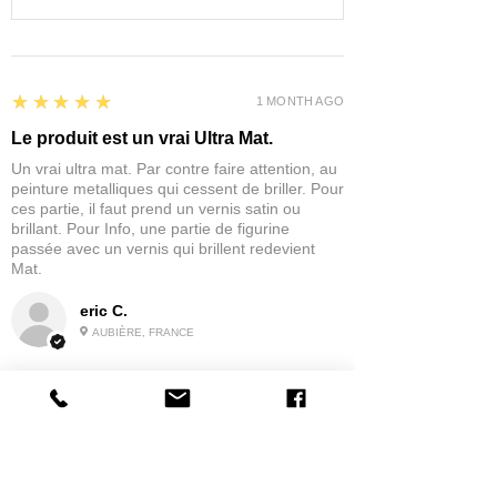
5
★★★★★
1 MONTH AGO
Le produit est un vrai Ultra Mat.
Un vrai ultra mat. Par contre faire attention, au
peinture metalliques qui cessent de briller. Pour
ces partie, il faut prend un vernis satin ou
brillant. Pour Info, une partie de figurine
passée avec un vernis qui brillent redevient
Mat.
eric C.
AUBIÈRE, FRANCE
5
★★★★★
1 MONTH AGO
tres bonne