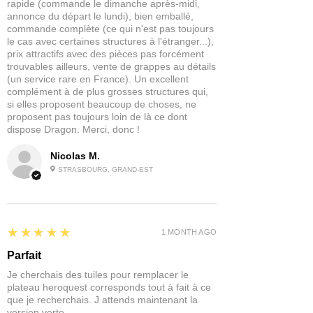
rapide (commande le dimanche après-midi,
annonce du départ le lundi), bien emballé,
commande complète (ce qui n'est pas toujours
le cas avec certaines structures à l'étranger...),
prix attractifs avec des pièces pas forcément
trouvables ailleurs, vente de grappes au détails
(un service rare en France). Un excellent
complément à de plus grosses structures qui,
si elles proposent beaucoup de choses, ne
proposent pas toujours loin de là ce dont
dispose Dragon. Merci, donc !
Nicolas M.
STRASBOURG, GRAND-EST
5
★★★★★
1 MONTH AGO
Parfait
Je cherchais des tuiles pour remplacer le
plateau heroquest corresponds tout à fait à ce
que je recherchais. J attends maintenant la
version verte