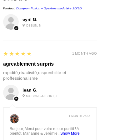
Product:
Dungeon Fusion – Système modulaire 2D/3D
cyril G.
OSSUN, N
5
★★★★★
1 MONTH AGO
agreablement surpris
rapidité,réactivité,disponibilité et
proffessionalisme
jean G.
MAISONS-ALFORT, J
1 MONTH AGO
:
Bonjour, Merci pour votre retour positif ! A
bientôt, Marianne & Jérémie...
Show More