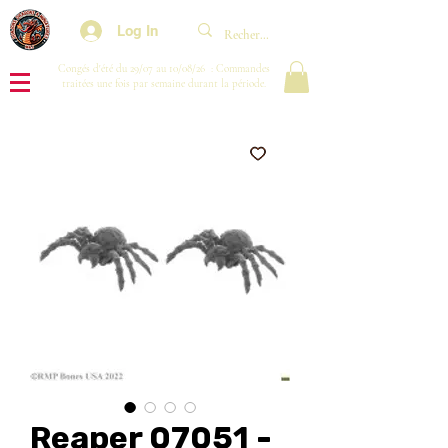
Log In
Congés d'été du 29/07 au 10/08/26 : Commandes
traitées une fois par semaine durant la période.
Reaper 07051 -