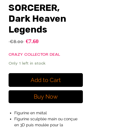
SORCERER,
Dark Heaven
Legends
Sale
€7.60
Regular
 €8.00 
Price
Price
CRAZY COLLECTOR DEAL
Only 1 left in stock
Add to Cart
Buy Now
Figurine en métal
Figurine sculptée main ou conçue
en 3D puis moulée pour la