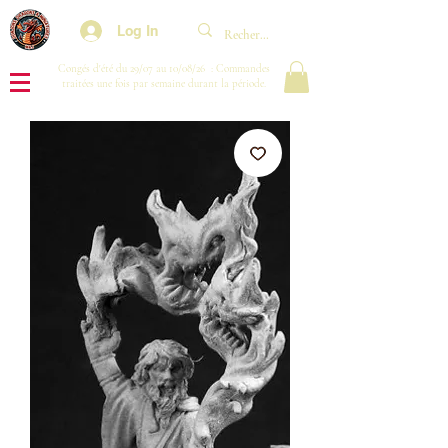
Log In
Congés d'été du 29/07 au 10/08/26 : Commandes
traitées une fois par semaine durant la période.