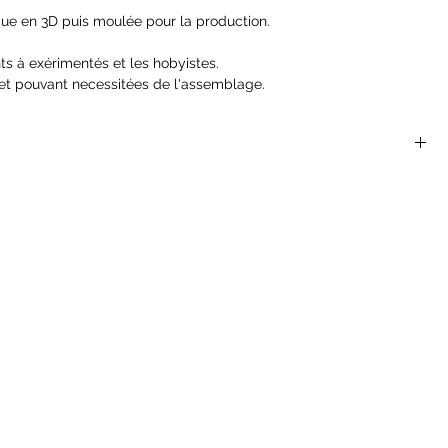
ue en 3D puis moulée pour la production.
ts à exérimentés et les hobyistes.
et pouvant necessitées de l'assemblage.
 sont parfaites pour les jeux de rôles et de plateaux du
 Dragons, Dragon Age, Castles and Crusades, Hackmaster,
nger Of The Shadow Deep...
ont pas des jouets et ne conviennent pas à un enfant de moins
helle de 25 mm
uvant nécessiter un assemblage
t de monstres pour les rôlistes, les peintres de miniatures et les
, la ligne Dark Heaven a produit plus de 1 300 miniatures
par les meilleurs sculpteurs de miniatures au monde.