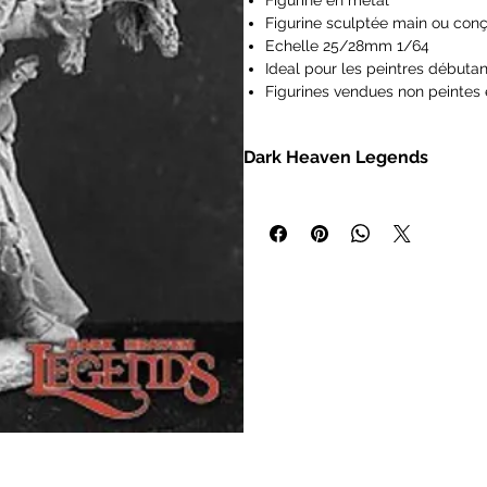
Figurine en métal
Figurine sculptée main ou conç
Echelle 25/28mm 1/64
Ideal pour les peintres débutan
Figurines vendues non peintes 
Les figurines Reaper Miniatures
type Pathfinder, Dungeons and
Dark Heaven Legends
Frostgrave, Savage Worlds, Ra
IMPORTANT : Nos figurines ne s
- Miniatures heroic fantasy à l'éc
de 14 ans.
- Bases intégrales
- Modèles en métal non peints po
- Vaste sélection de personnages e
wargamers.
Au cours des treize dernières années
fantastiques conçues et fabriquées 