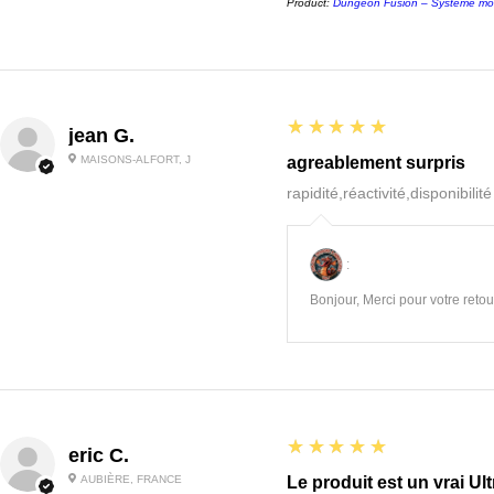
Product:
Dungeon Fusion – Système mo
5
★★★★★
jean G.
MAISONS-ALFORT, J
agreablement surpris
rapidité,réactivité,disponibilit
:
Bonjour, Merci pour votre retour
5
★★★★★
eric C.
AUBIÈRE, FRANCE
Le produit est un vrai Ult