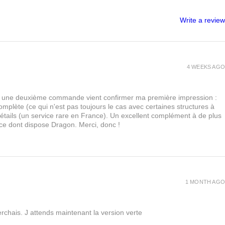
Write a review
4 WEEKS AGO
urs, une deuxième commande vient confirmer ma première impression :
lète (ce qui n'est pas toujours le cas avec certaines structures à
 détails (un service rare en France). Un excellent complément à de plus
 ce dont dispose Dragon. Merci, donc !
1 MONTH AGO
rchais. J attends maintenant la version verte