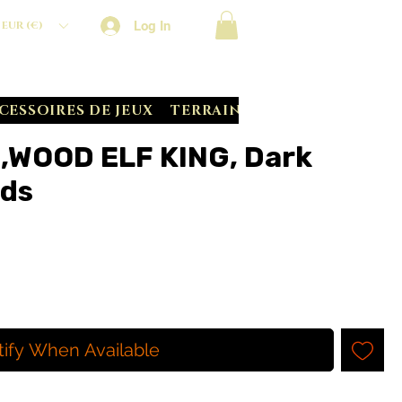
Log In
EUR (€)
CESSOIRES DE JEUX
TERRAIN CRATE
BATTLE S
,WOOD ELF KING, Dark
ds
tify When Available