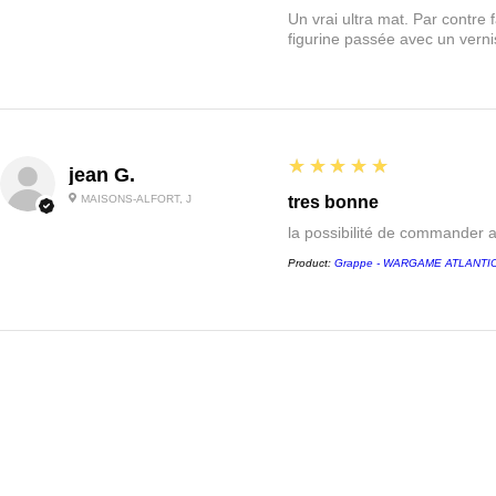
Un vrai ultra mat. Par contre f
figurine passée avec un vernis
5
★★★★★
jean G.
MAISONS-ALFORT, J
tres bonne
la possibilité de commander 
Product:
Grappe - WARGAME ATLANTIC -