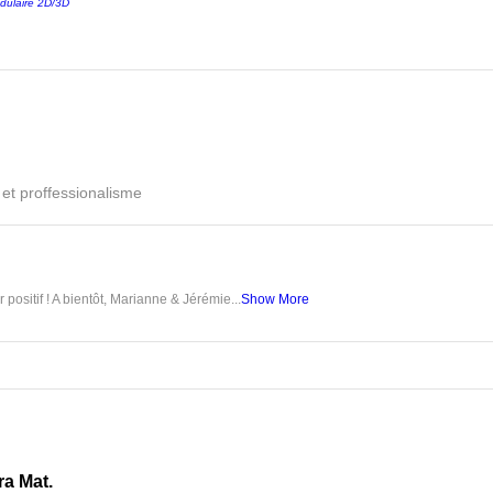
dulaire 2D/3D
é et proffessionalisme
 positif ! A bientôt, Marianne & Jérémie...
Show More
ra Mat.