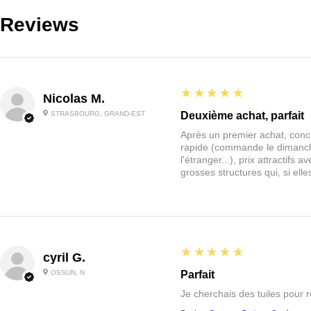
Reviews
5
★★★★★
Nicolas M.
STRASBOURG, GRAND-EST
Deuxième achat, parfait
Après un premier achat, conce
rapide (commande le dimanche
l'étranger...), prix attractif
grosses structures qui, si el
5
★★★★★
cyril G.
OSSUN, N
Parfait
Je cherchais des tuiles pour 