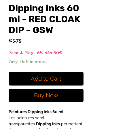
Dipping inks 60
ml - RED CLOAK
DIP - GSW
Price
€5.75
Paint & Play : 5% dès 50€
Only 1 left in stock
Add to Cart
Buy Now
Peintures Dipping inks 60 ml
Les peintures semi-
transparentes
Dipping Inks
permettent