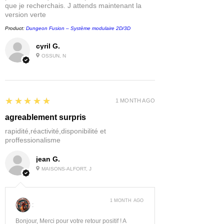
que je recherchais. J attends maintenant la
version verte
Product:
Dungeon Fusion – Système modulaire 2D/3D
cyril G.
OSSUN, N
5
★★★★★
1 MONTH AGO
agreablement surpris
rapidité,réactivité,disponibilité et
proffessionalisme
jean G.
MAISONS-ALFORT, J
1 MONTH AGO
:
Bonjour, Merci pour votre retour positif ! A