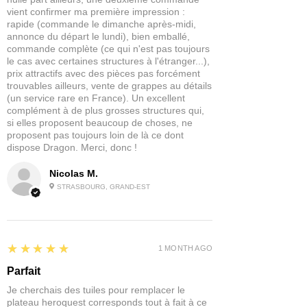
vient confirmer ma première impression :
point de départ pour une peinture plus
rapide (commande le dimanche après-midi,
professionnelle.
annonce du départ le lundi), bien emballé,
commande complète (ce qui n'est pas toujours
Ces peintures ont été conçues dans un
le cas avec certaines structures à l'étranger...),
pot de 60ml afin que vous ayez assez
prix attractifs avec des pièces pas forcément
de produit pour peindre des armées
trouvables ailleurs, vente de grappes au détails
(un service rare en France). Un excellent
entières avec facilité.
complément à de plus grosses structures qui,
si elles proposent beaucoup de choses, ne
Contenu : 1x Dipping Ink en 60ml
proposent pas toujours loin de là ce dont
dispose Dragon. Merci, donc !
Nicolas M.
STRASBOURG, GRAND-EST
5
★★★★★
1 MONTH AGO
Parfait
Je cherchais des tuiles pour remplacer le
plateau heroquest corresponds tout à fait à ce