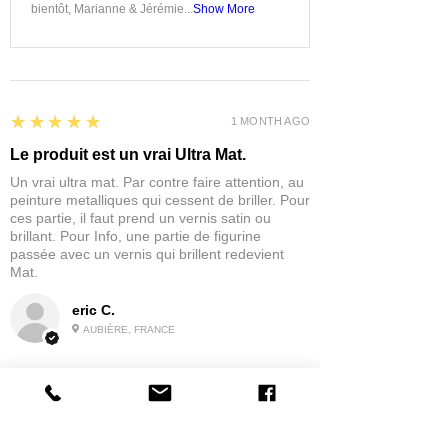
bientôt, Marianne & Jérémie...
Show More
5
★★★★★
1 MONTH AGO
Le produit est un vrai Ultra Mat.
Un vrai ultra mat. Par contre faire attention, au
peinture metalliques qui cessent de briller. Pour
ces partie, il faut prend un vernis satin ou
brillant. Pour Info, une partie de figurine
passée avec un vernis qui brillent redevient
Mat.
eric C.
AUBIÈRE, FRANCE
5
★★★★★
1 MONTH AGO