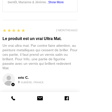
bientôt, Marianne & Jérémie...
Show More
5
★★★★★
2 MONTHS AGO
Le produit est un vrai Ultra Mat.
Un vrai ultra mat. Par contre faire attention, au
peinture metalliques qui cessent de briller. Pour
ces partie, il faut prend un vernis satin ou
brillant. Pour Info, une partie de figurine
passée avec un vernis qui brillent redevient
Mat.
eric C.
AUBIÈRE, FRANCE
5
★★★★★
1 MONTH AGO