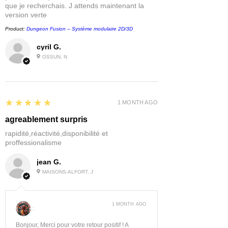
que je recherchais. J attends maintenant la
version verte
Product:
Dungeon Fusion – Système modulaire 2D/3D
cyril G.
OSSUN, N
5
★★★★★
1 MONTH AGO
agreablement surpris
rapidité,réactivité,disponibilité et
proffessionalisme
jean G.
MAISONS-ALFORT, J
1 MONTH AGO
:
Bonjour, Merci pour votre retour positif ! A