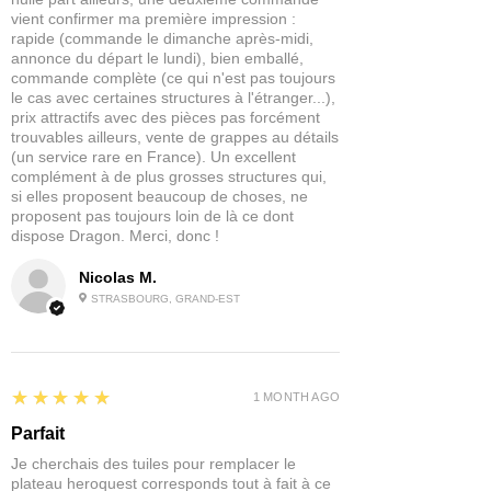
vient confirmer ma première impression :
point de départ pour une peinture plus
rapide (commande le dimanche après-midi,
professionnelle.
annonce du départ le lundi), bien emballé,
commande complète (ce qui n'est pas toujours
Ces peintures ont été conçues dans un
le cas avec certaines structures à l'étranger...),
pot de 60ml afin que vous ayez assez
prix attractifs avec des pièces pas forcément
de produit pour peindre des armées
trouvables ailleurs, vente de grappes au détails
(un service rare en France). Un excellent
entières avec facilité.
complément à de plus grosses structures qui,
si elles proposent beaucoup de choses, ne
Contenu : 1x Dipping Ink en 60ml
proposent pas toujours loin de là ce dont
dispose Dragon. Merci, donc !
Nicolas M.
STRASBOURG, GRAND-EST
5
★★★★★
1 MONTH AGO
Parfait
Je cherchais des tuiles pour remplacer le
plateau heroquest corresponds tout à fait à ce