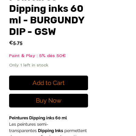
Dipping inks 60
ml - BURGUNDY
DIP - GSW
Price
€5.75
Paint & Play : 5% dès 50€
Only 1 left in stock
Add to Cart
Buy Now
Peintures Dipping inks 60 ml
Les peintures semi-
transparentes
Dipping Inks
permettent