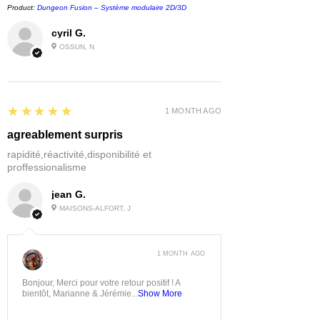
Product:
Dungeon Fusion – Système modulaire 2D/3D
cyril G.
OSSUN, N
5
★★★★★
1 MONTH AGO
agreablement surpris
rapidité,réactivité,disponibilité et
proffessionalisme
jean G.
MAISONS-ALFORT, J
1 MONTH AGO
:
Bonjour, Merci pour votre retour positif ! A
bientôt, Marianne & Jérémie...
Show More