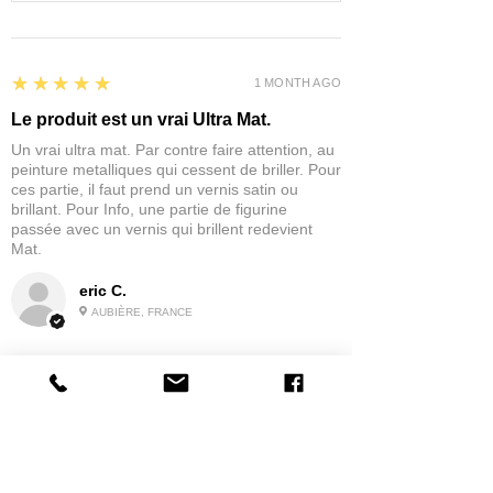
5
★★★★★
1 MONTH AGO
Le produit est un vrai Ultra Mat.
Un vrai ultra mat. Par contre faire attention, au
peinture metalliques qui cessent de briller. Pour
ces partie, il faut prend un vernis satin ou
brillant. Pour Info, une partie de figurine
passée avec un vernis qui brillent redevient
Mat.
eric C.
AUBIÈRE, FRANCE
5
★★★★★
1 MONTH AGO
tres bonne
la possibilité de commander a la grappe