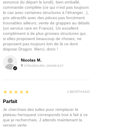
annonce du départ le lundi), bien emballé,
Diversité des personnages :
La
commande complète (ce qui n'est pas toujours
gamme fantasy comprend une
le cas avec certaines structures à l'étranger...),
variété de personnages
prix attractifs avec des pièces pas forcément
emblématiques tels que :
trouvables ailleurs, vente de grappes au détails
(un service rare en France). Un excellent
Héros et héroïnes :
Guerriers,
complément à de plus grosses structures qui,
magiciens, archers, et autres figures
si elles proposent beaucoup de choses, ne
emblématiques.
proposent pas toujours loin de là ce dont
Créatures mythologiques :
Dragons,
dispose Dragon. Merci, donc !
griffons, trolls, et autres monstres
légendaires.
Nicolas M.
Armées et factions :
Unités de
STRASBOURG, GRAND-EST
soldats de différents royaumes,
elfes, nains, orcs, et autres factions
fantastiques.
5
★★★★★
1 MONTH AGO
Parfait
Je cherchais des tuiles pour remplacer le
plateau heroquest corresponds tout à fait à ce
que je recherchais. J attends maintenant la
version verte