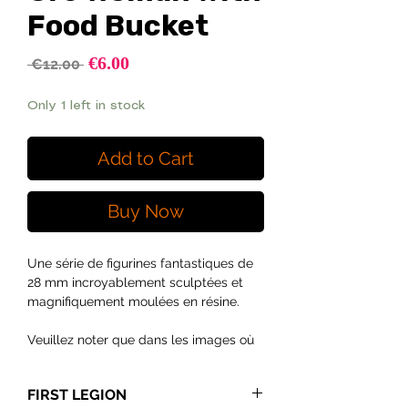
Food Bucket
Sale
€6.00
Regular
 €12.00 
Price
Price
Only 1 left in stock
Add to Cart
Buy Now
Une série de figurines fantastiques de
28 mm incroyablement sculptées et
magnifiquement moulées en résine.
Veuillez noter que dans les images où
la taille de la figurine au contour noir
est indiquée, elle va du bas de la base
FIRST LEGION
jusqu'au point le plus élevé de la