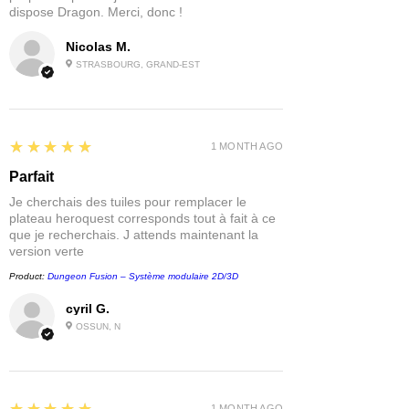
dispose Dragon. Merci, donc !
Nicolas M.
STRASBOURG, GRAND-EST
5
★★★★★
1 MONTH AGO
Parfait
Je cherchais des tuiles pour remplacer le
plateau heroquest corresponds tout à fait à ce
que je recherchais. J attends maintenant la
version verte
Product:
Dungeon Fusion – Système modulaire 2D/3D
cyril G.
OSSUN, N
5
1 MONTH AGO