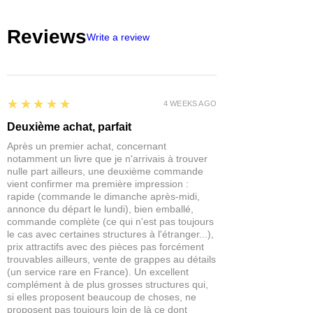
Il est à base d'eau, donc il n'y a pas de
Reviews
produits chimiques malodorants dans
Write a review
le mélange qui pourraient causer des
problèmes cutanés et respiratoires.
Peut être nettoyé à l'eau.
5
★★★★★
4 WEEKS AGO
Deuxième achat, parfait
Après un premier achat, concernant
notamment un livre que je n'arrivais à trouver
nulle part ailleurs, une deuxième commande
vient confirmer ma première impression :
rapide (commande le dimanche après-midi,
annonce du départ le lundi), bien emballé,
commande complète (ce qui n'est pas toujours
le cas avec certaines structures à l'étranger...),
prix attractifs avec des pièces pas forcément
trouvables ailleurs, vente de grappes au détails
(un service rare en France). Un excellent
complément à de plus grosses structures qui,
si elles proposent beaucoup de choses, ne
proposent pas toujours loin de là ce dont