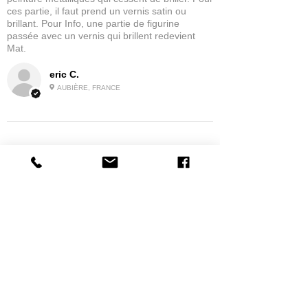
ces partie, il faut prend un vernis satin ou
brillant. Pour Info, une partie de figurine
passée avec un vernis qui brillent redevient
Mat.
eric C.
AUBIÈRE, FRANCE
5
★★★★★
1 MONTH AGO
tres bonne
la possibilité de commander a la grappe
Product:
Grappe - WARGAME ATLANTIC - Foot Knights (1150-
1320)
jean G.
MAISONS-ALFORT, J