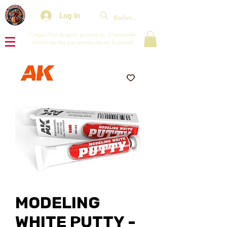
Log In
Congés d'été du 29/07 au 10/08/26 : Commandes
traitées une fois par semaine durant la période.
MODELING
WHITE PUTTY -