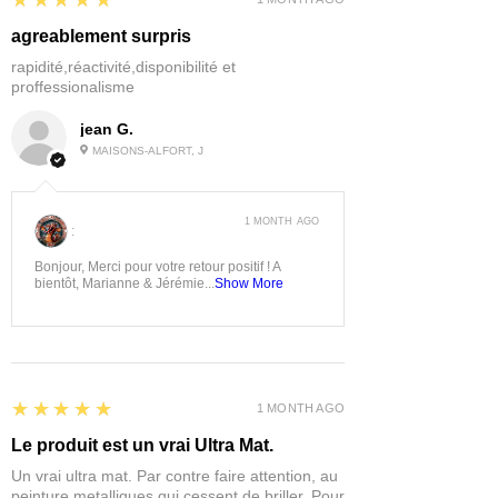
★★★★★
agreablement surpris
rapidité,réactivité,disponibilité et
proffessionalisme
jean G.
MAISONS-ALFORT, J
1 MONTH AGO
:
Bonjour, Merci pour votre retour positif ! A
bientôt, Marianne & Jérémie...
Show More
5
★★★★★
1 MONTH AGO
Le produit est un vrai Ultra Mat.
Un vrai ultra mat. Par contre faire attention, au
peinture metalliques qui cessent de briller. Pour