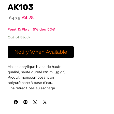
AK103
Sale
€4.28
Regular
 €4.75 
Price
Price
Paint & Play : 5% dès 50€
Out of Stock
Notify When Available
Mastic acrylique blanc de haute
qualité, haute dureté (20 ml, 39 gr.).
Produit monocomposant en
polyuréthane à base d'eau.
Il ne rétrécit pas au séchage.
Spécialement conçu pour le
modélisme.
Apprêt superfin aux propriétés
d'adhérence et de ponçage parfaites.