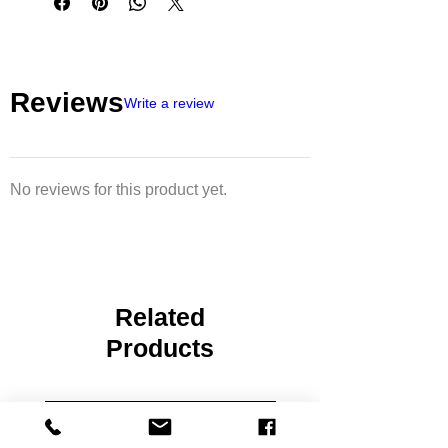
de givre.
Il peut imiter le givre des arbres,
buissons, fleurs, cristaux et autres
formations cristallines.
Reviews
Appliquez plusieurs couches et laissez
Write a review
sécher entre 4 à 24 heures. Des
applications ultérieures pourraient
réactiver le processus de cristallisation
et les faire croître. Peut être nettoyé à
No reviews for this product yet.
l'eau si nécessaire.
Les effets peuvent différer selon s'il est
appliqué au pinceau ou à l'aérographe.
Avec l'aérographe, il est recommandé
de ne pas appliquer de couches trop
fines car les cristaux ne se formeront
Related
pas. Il peut être dilué avec de l'eau
Products
mais les cristaux qui se forment
seraient plus faibles.
Contient 17 ml.
SUR COMMANDE
Avertissement