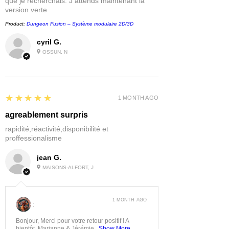
que je recherchais. J attends maintenant la
version verte
Product:
Dungeon Fusion – Système modulaire 2D/3D
cyril G.
OSSUN, N
5
★★★★★
1 MONTH AGO
agreablement surpris
rapidité,réactivité,disponibilité et
proffessionalisme
jean G.
MAISONS-ALFORT, J
1 MONTH AGO
:
Bonjour, Merci pour votre retour positif ! A
bientôt, Marianne & Jérémie...
Show More