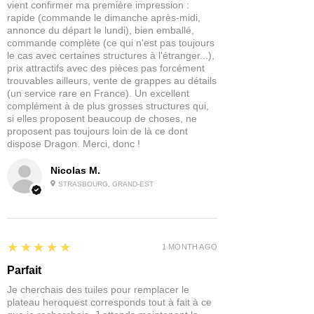
vient confirmer ma première impression :
rapide (commande le dimanche après-midi,
annonce du départ le lundi), bien emballé,
commande complète (ce qui n'est pas toujours
le cas avec certaines structures à l'étranger...),
prix attractifs avec des pièces pas forcément
trouvables ailleurs, vente de grappes au détails
(un service rare en France). Un excellent
complément à de plus grosses structures qui,
si elles proposent beaucoup de choses, ne
proposent pas toujours loin de là ce dont
dispose Dragon. Merci, donc !
Nicolas M.
STRASBOURG, GRAND-EST
5
★★★★★
1 MONTH AGO
Parfait
Je cherchais des tuiles pour remplacer le
plateau heroquest corresponds tout à fait à ce