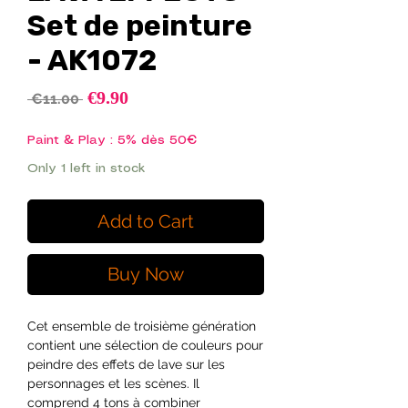
Set de peinture
- AK1072
Sale
€9.90
Regular
 €11.00 
Price
Price
Paint & Play : 5% dès 50€
Only 1 left in stock
Add to Cart
Buy Now
Cet ensemble de troisième génération
contient une sélection de couleurs pour
peindre des effets de lave sur les
personnages et les scènes. Il
comprend 4 tons à combiner