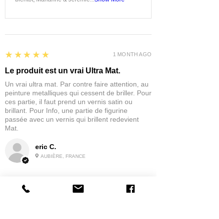
5
★★★★★
1 MONTH AGO
Le produit est un vrai Ultra Mat.
Un vrai ultra mat. Par contre faire attention, au
peinture metalliques qui cessent de briller. Pour
ces partie, il faut prend un vernis satin ou
brillant. Pour Info, une partie de figurine
passée avec un vernis qui brillent redevient
Mat.
eric C.
AUBIÈRE, FRANCE
5
★★★★★
1 MONTH AGO
tres bonne