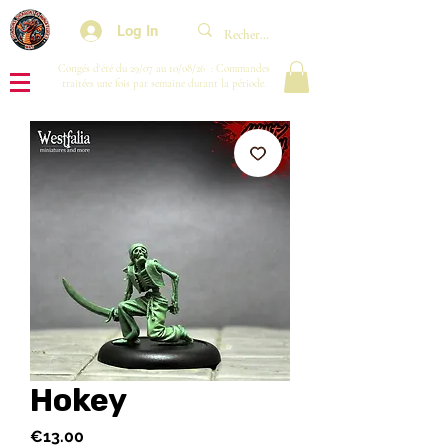
Log In
Congés d'été du 29/07 au 10/08/26 : Commandes
traitées une fois par semaine durant la période.
Hokey
Price
€13.00