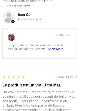
rapidité,réactivité,disponibilité et
proffessionalisme
jean G.
MAISONS-ALFORT, J
1 MONTH AGO
:
Bonjour, Merci pour votre retour positif ! A
bientôt, Marianne & Jérémie...
Show More
5
★★★★★
2 MONTHS AGO
Le produit est un vrai Ultra Mat.
Un vrai ultra mat. Par contre faire attention, au
peinture metalliques qui cessent de briller. Pour
ces partie, il faut prend un vernis satin ou
brillant. Pour Info, une partie de figurine
passée avec un vernis qui brillent redevient