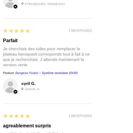
STRASBOURG, GRAND-EST
5
★★★★★
1 MONTH AGO
Parfait
Je cherchais des tuiles pour remplacer le
plateau heroquest corresponds tout à fait à ce
que je recherchais. J attends maintenant la
version verte
Product:
Dungeon Fusion – Système modulaire 2D/3D
cyril G.
OSSUN, N
5
★★★★★
1 MONTH AGO
agreablement surpris