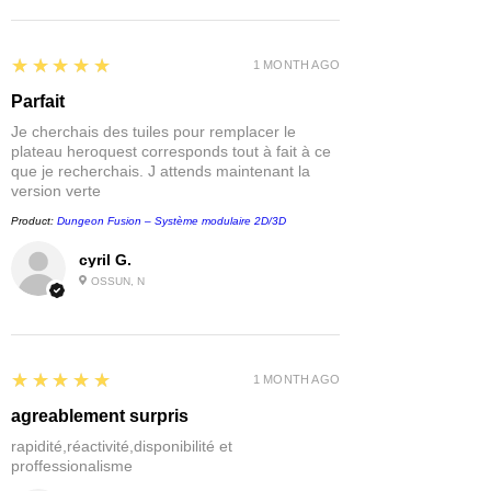
5
★★★★★
1 MONTH AGO
Parfait
Je cherchais des tuiles pour remplacer le
plateau heroquest corresponds tout à fait à ce
que je recherchais. J attends maintenant la
version verte
Product:
Dungeon Fusion – Système modulaire 2D/3D
cyril G.
OSSUN, N
5
★★★★★
1 MONTH AGO
agreablement surpris
rapidité,réactivité,disponibilité et
proffessionalisme