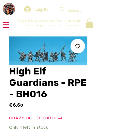
Log In
Congés d'été du 29/07 au 10/08/26 : Commandes
traitées une fois par semaine durant la période.
High Elf
Guardians - RPE
- BH016
Price
€6.60
CRAZY COLLECTOR DEAL
Only 1 left in stock