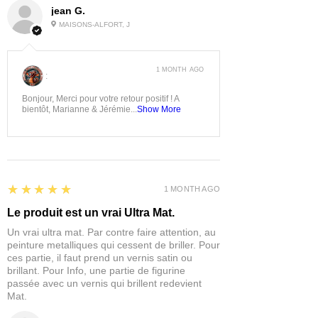
jean G.
MAISONS-ALFORT, J
1 MONTH AGO
:
Bonjour, Merci pour votre retour positif ! A
bientôt, Marianne & Jérémie...
Show More
5
★★★★★
1 MONTH AGO
Le produit est un vrai Ultra Mat.
Un vrai ultra mat. Par contre faire attention, au
peinture metalliques qui cessent de briller. Pour
ces partie, il faut prend un vernis satin ou
brillant. Pour Info, une partie de figurine
passée avec un vernis qui brillent redevient
Mat.