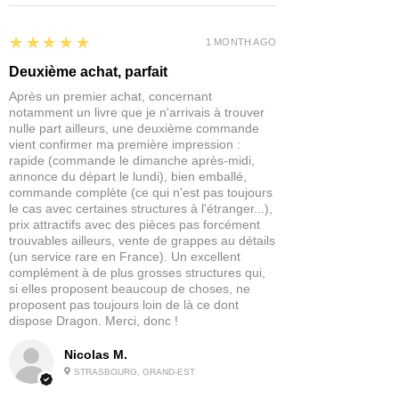
5
★★★★★
1 MONTH AGO
Deuxième achat, parfait
Après un premier achat, concernant
notamment un livre que je n'arrivais à trouver
nulle part ailleurs, une deuxième commande
vient confirmer ma première impression :
rapide (commande le dimanche après-midi,
annonce du départ le lundi), bien emballé,
commande complète (ce qui n'est pas toujours
le cas avec certaines structures à l'étranger...),
prix attractifs avec des pièces pas forcément
trouvables ailleurs, vente de grappes au détails
(un service rare en France). Un excellent
complément à de plus grosses structures qui,
si elles proposent beaucoup de choses, ne
proposent pas toujours loin de là ce dont
dispose Dragon. Merci, donc !
Nicolas M.
STRASBOURG, GRAND-EST