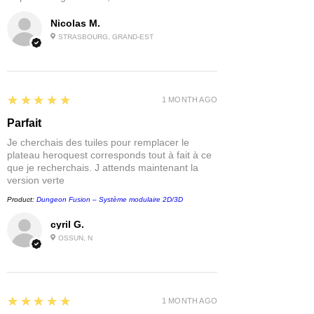
Nicolas M.
STRASBOURG, GRAND-EST
5
★★★★★
1 MONTH AGO
Parfait
Je cherchais des tuiles pour remplacer le
plateau heroquest corresponds tout à fait à ce
que je recherchais. J attends maintenant la
version verte
Product:
Dungeon Fusion – Système modulaire 2D/3D
cyril G.
OSSUN, N
5
★★★★★
1 MONTH AGO