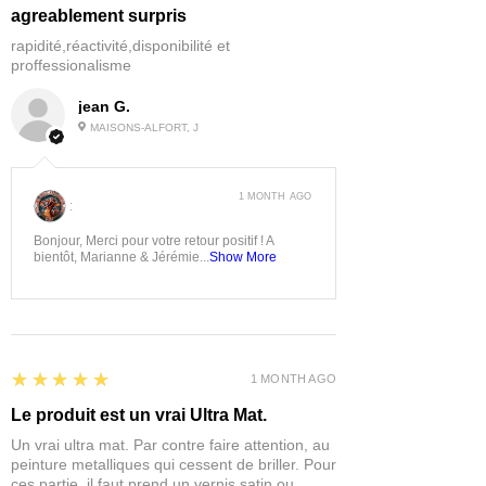
agreablement surpris
rapidité,réactivité,disponibilité et
proffessionalisme
jean G.
MAISONS-ALFORT, J
1 MONTH AGO
:
Bonjour, Merci pour votre retour positif ! A
bientôt, Marianne & Jérémie...
Show More
5
★★★★★
1 MONTH AGO
Le produit est un vrai Ultra Mat.
Un vrai ultra mat. Par contre faire attention, au
peinture metalliques qui cessent de briller. Pour
ces partie, il faut prend un vernis satin ou