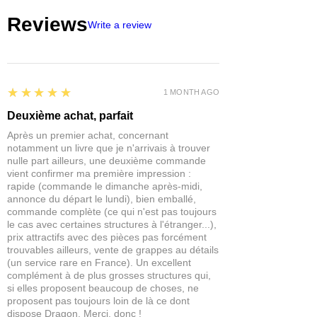
couleurs et tailles pour vos modèles à
Reviews
l’échelle, figurines de loisirs et dioramas
Write a review
pittoresques.
5
★★★★★
1 MONTH AGO
Deuxième achat, parfait
Après un premier achat, concernant
notamment un livre que je n'arrivais à trouver
nulle part ailleurs, une deuxième commande
vient confirmer ma première impression :
rapide (commande le dimanche après-midi,
annonce du départ le lundi), bien emballé,
commande complète (ce qui n'est pas toujours
le cas avec certaines structures à l'étranger...),
prix attractifs avec des pièces pas forcément
trouvables ailleurs, vente de grappes au détails
(un service rare en France). Un excellent
complément à de plus grosses structures qui,
si elles proposent beaucoup de choses, ne
proposent pas toujours loin de là ce dont
dispose Dragon. Merci, donc !