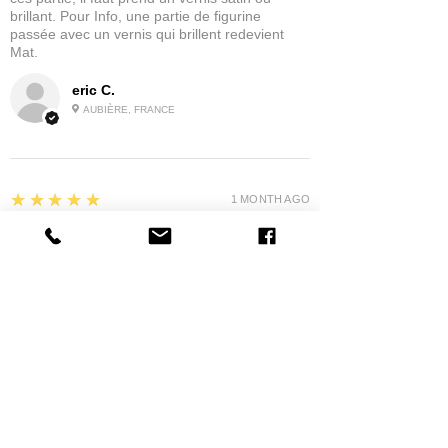
brillant. Pour Info, une partie de figurine
passée avec un vernis qui brillent redevient
Mat.
eric C.
AUBIÈRE, FRANCE
5
★★★★★
1 MONTH AGO
tres bonne
la possibilité de commander a la grappe
Product:
Grappe - WARGAME ATLANTIC - Foot Knights (1150-
1320)
jean G.
MAISONS-ALFORT, J