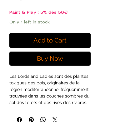
Price
Price
Paint & Play : 5% dès 50€
Only 1 left in stock
Add to Cart
Buy Now
Les Lords and Ladies sont des plantes
toxiques des bois, originaires de la
région méditerranéenne, fréquemment
trouvées dans les couches sombres du
sol des forêts et des rives des rivières.
Elles sont idéales pour ajouter une
diversité d’échelle à vos dioramas.
Cette feuille contient 103 feuilles de
lords-and-ladies de différentes