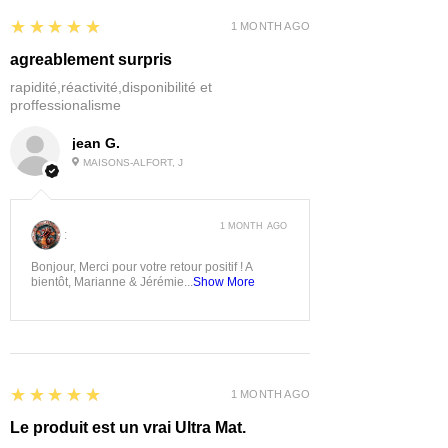
5
★★★★★
1 MONTH AGO
agreablement surpris
rapidité,réactivité,disponibilité et
proffessionalisme
jean G.
MAISONS-ALFORT, J
1 MONTH AGO
:
Bonjour, Merci pour votre retour positif ! A
bientôt, Marianne & Jérémie...
Show More
5
★★★★★
1 MONTH AGO
Le produit est un vrai Ultra Mat.