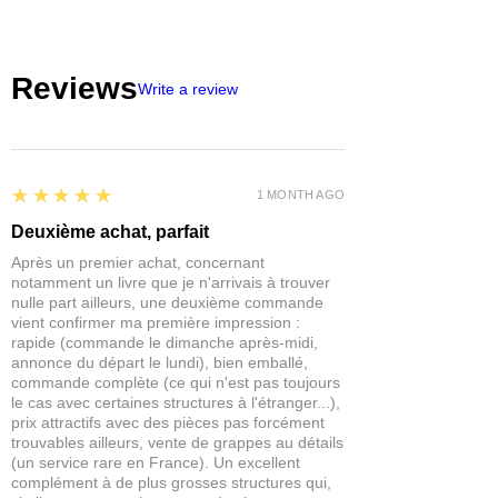
de la colle PVA ou de la colle en spray.
Flocons en mousse conditionnés dans
des boites en plastique fermées de
Reviews
grande capacité pour vous faciliter leur
Write a review
utilisation et leur conservation.
Idéal pour être utilisé avec
Frames of
War
,
Bolt Action
, le
modélisme
ferroviaire
, les
dioramas
, les
paysages
,
5
★★★★★
etc.
1 MONTH AGO
Taille des flocons 2-8 mm
Deuxième achat, parfait
Chaque boite contient environ 200ml
Après un premier achat, concernant
de flocage mousse
notamment un livre que je n'arrivais à trouver
nulle part ailleurs, une deuxième commande
vient confirmer ma première impression :
rapide (commande le dimanche après-midi,
annonce du départ le lundi), bien emballé,
commande complète (ce qui n'est pas toujours
le cas avec certaines structures à l'étranger...),
prix attractifs avec des pièces pas forcément
trouvables ailleurs, vente de grappes au détails
(un service rare en France). Un excellent
complément à de plus grosses structures qui,