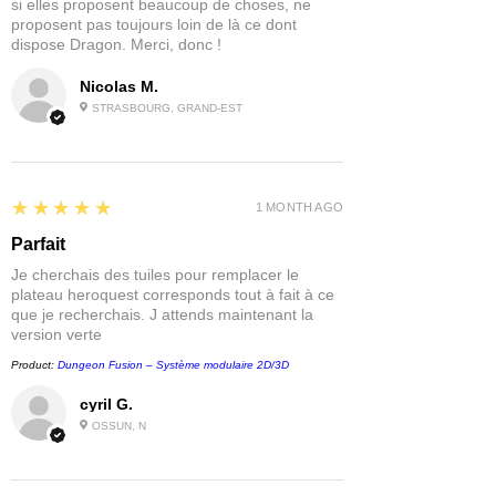
si elles proposent beaucoup de choses, ne
proposent pas toujours loin de là ce dont
dispose Dragon. Merci, donc !
Nicolas M.
STRASBOURG, GRAND-EST
5
★★★★★
1 MONTH AGO
Parfait
Je cherchais des tuiles pour remplacer le
plateau heroquest corresponds tout à fait à ce
que je recherchais. J attends maintenant la
version verte
Product:
Dungeon Fusion – Système modulaire 2D/3D
cyril G.
OSSUN, N