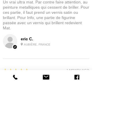
Un vrai ultra mat. Par contre faire attention, au
peinture metalliques qui cessent de briller. Pour
ces partie, il faut prend un vernis satin ou
brillant. Pour Info, une partie de figurine
passée avec un vernis qui brillent redevient
Mat.
eric C.
AUBIÈRE, FRANCE
5
★★★★★
1 MONTH AGO
tres bonne
la possibilité de commander a la grappe
Product:
Grappe - WARGAME ATLANTIC - Foot Knights (1150-
1320)
jean G.
MAISONS-ALFORT, J