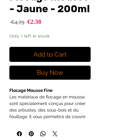
- Jaune - 200ml
Sale
€2.38
Regular
 €4.75 
Price
Price
Only 1 left in stock
Add to Cart
Buy Now
Flocage Mousse Fine
Les matériaux de flocage en mousse
sont spécialement conçus pour créer
des arbustes, des sous-bois et du
feuillage. Il vous permettra de couvrir
facilement les branches et les cimes
des arbres, ainsi que tous les types
d'arbres de loisirs. Facile à coller avec