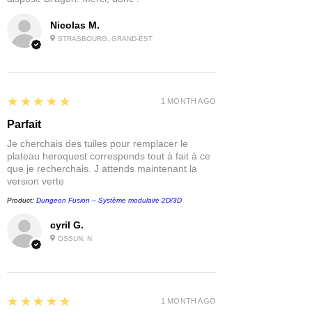
Nicolas M.
STRASBOURG, GRAND-EST
5
★★★★★
1 MONTH AGO
Parfait
Je cherchais des tuiles pour remplacer le
plateau heroquest corresponds tout à fait à ce
que je recherchais. J attends maintenant la
version verte
Product:
Dungeon Fusion – Système modulaire 2D/3D
cyril G.
OSSUN, N
5
★★★★★
1 MONTH AGO