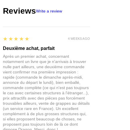
Reviews
Write a review
5
★★★★★
4 WEEKS AGO
Deuxième achat, parfait
Après un premier achat, concernant
notamment un livre que je n'arrivais à trouver
nulle part ailleurs, une deuxième commande
vient confirmer ma première impression :
rapide (commande le dimanche après-midi,
annonce du départ le lundi), bien emballé,
commande complète (ce qui n'est pas toujours
le cas avec certaines structures à l'étranger...),
prix attractifs avec des pièces pas forcément
trouvables ailleurs, vente de grappes au détails
(un service rare en France). Un excellent
complément à de plus grosses structures qui,
si elles proposent beaucoup de choses, ne
proposent pas toujours loin de là ce dont
dispose Dragon. Merci, donc !