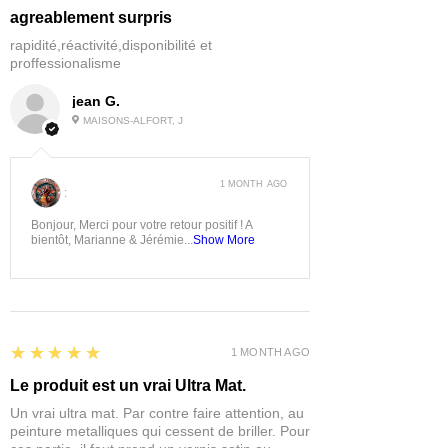
agreablement surpris
rapidité,réactivité,disponibilité et
proffessionalisme
jean G.
MAISONS-ALFORT, J
1 MONTH AGO
:
Bonjour, Merci pour votre retour positif ! A
bientôt, Marianne & Jérémie...
Show More
5
★★★★★
1 MONTH AGO
Le produit est un vrai Ultra Mat.
Un vrai ultra mat. Par contre faire attention, au
peinture metalliques qui cessent de briller. Pour