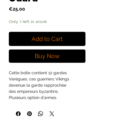
Price
€25.00
Only 1 left in stock
Add to Cart
Buy Now
Cette boîte contient 12 gardes
Varègues, ces guerriers Vikings
devenue la garde rapprochée
des empereurs byzantins.
Plusieurs option d'armes.
Les figurines sont livrées non peintes et
nécessitent un peu d'assemblage.