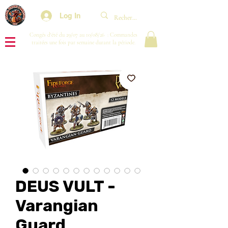
Log In
Congés d'été du 29/07 au 10/08/26 : Commandes
traitées une fois par semaine durant la période.
DEUS VULT -
Varangian
Guard