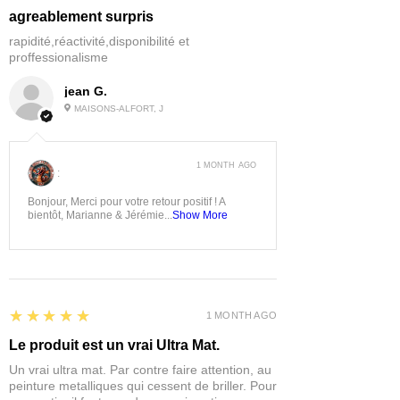
agreablement surpris
rapidité,réactivité,disponibilité et
proffessionalisme
jean G.
MAISONS-ALFORT, J
1 MONTH AGO
:
Bonjour, Merci pour votre retour positif ! A
bientôt, Marianne & Jérémie...
Show More
5
★★★★★
1 MONTH AGO
Le produit est un vrai Ultra Mat.
Un vrai ultra mat. Par contre faire attention, au
peinture metalliques qui cessent de briller. Pour