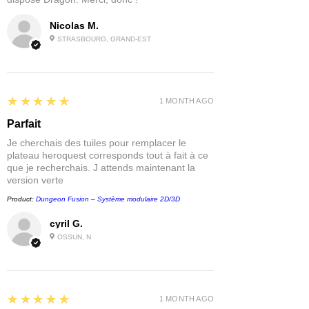
Nicolas M.
STRASBOURG, GRAND-EST
5
★★★★★
1 MONTH AGO
Parfait
Je cherchais des tuiles pour remplacer le
plateau heroquest corresponds tout à fait à ce
que je recherchais. J attends maintenant la
version verte
Product:
Dungeon Fusion – Système modulaire 2D/3D
cyril G.
OSSUN, N
5
★★★★★
1 MONTH AGO