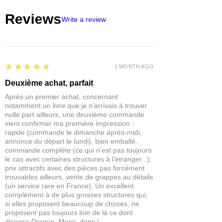
Reviews
Write a review
5
★★★★★
1 MONTH AGO
Deuxième achat, parfait
Après un premier achat, concernant
notamment un livre que je n'arrivais à trouver
nulle part ailleurs, une deuxième commande
vient confirmer ma première impression :
rapide (commande le dimanche après-midi,
annonce du départ le lundi), bien emballé,
commande complète (ce qui n'est pas toujours
le cas avec certaines structures à l'étranger...),
prix attractifs avec des pièces pas forcément
trouvables ailleurs, vente de grappes au détails
(un service rare en France). Un excellent
complément à de plus grosses structures qui,
si elles proposent beaucoup de choses, ne
proposent pas toujours loin de là ce dont
dispose Dragon. Merci, donc !