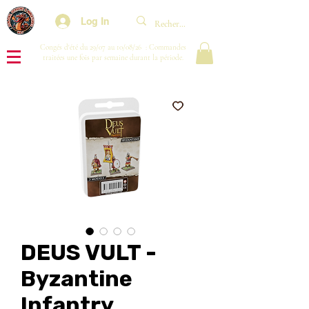
Log In
Congés d'été du 29/07 au 10/08/26 : Commandes
traitées une fois par semaine durant la période.
DEUS VULT -
Byzantine
Infantry