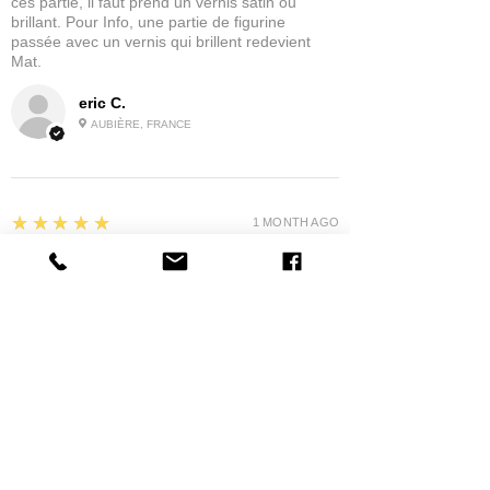
ces partie, il faut prend un vernis satin ou
brillant. Pour Info, une partie de figurine
passée avec un vernis qui brillent redevient
Mat.
eric C.
AUBIÈRE, FRANCE
5
★★★★★
1 MONTH AGO
tres bonne
la possibilité de commander a la grappe
Product:
Grappe - WARGAME ATLANTIC - Foot Knights (1150-
1320)
jean G.
MAISONS-ALFORT, J