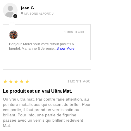
jean G.
MAISONS-ALFORT, J
1 MONTH AGO
:
Bonjour, Merci pour votre retour positif ! A
bientôt, Marianne & Jérémie...
Show More
5
★★★★★
1 MONTH AGO
Le produit est un vrai Ultra Mat.
Un vrai ultra mat. Par contre faire attention, au
peinture metalliques qui cessent de briller. Pour
ces partie, il faut prend un vernis satin ou
brillant. Pour Info, une partie de figurine
passée avec un vernis qui brillent redevient
Mat.