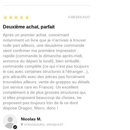
4x Escaliers en bois
Nous avons fait ce choix afin de vous
18x balustrades régulières
proposer des tarifs plus avantageux,
9x balustrades longues
5
★★★★★
tout en garantissant l’accès à une large
4 WEEKS AGO
4x pièces de toit régulières
sélection d’articles pour vos jeux et
4x pièces de toit convexes
Deuxième achat, parfait
hobbies.
1x Toit
Après un premier achat, concernant
Si un délai inhabituel survient, nous
140x garnitures
notamment un livre que je n'arrivais à trouver
vous tenons informés immédiatement
176x extraits
nulle part ailleurs, une deuxième commande
afin de trouver avec vous la solution la
vient confirmer ma première impression :
112x épingles
plus adaptée.
rapide (commande le dimanche après-midi,
annonce du départ le lundi), bien emballé,
Veuillez noter:
commande complète (ce qui n'est pas toujours
En bref :
Les miniatures sont fournies non
le cas avec certaines structures à l'étranger...),
Disponibilité : réassort rapide
peintes et un certain assemblage sera
prix attractifs avec des pièces pas forcément
Expédition estimée : 5–10 jours
nécessaire.
trouvables ailleurs, vente de grappes au détails
Selon stock fournisseur : 3–20 jours
(un service rare en France). Un excellent
Avantage pour vous : permet de vous
complément à de plus grosses structures qui,
proposer la gamme complète au
si elles proposent beaucoup de choses, ne
proposent pas toujours loin de là ce dont
meilleur prix !
dispose Dragon. Merci, donc !
Nicolas M.
STRASBOURG, GRAND-EST