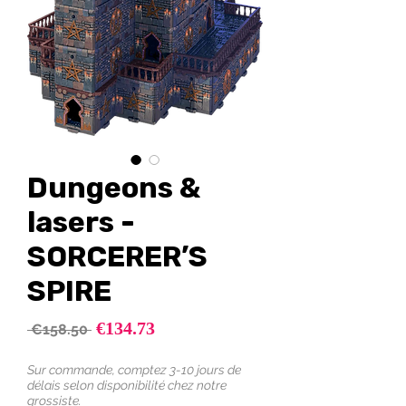
Dungeons &
lasers -
SORCERER’S
SPIRE
Sale
€134.73
Regular
 €158.50 
Price
Price
Sur commande, comptez 3-10 jours de
délais selon disponibilité chez notre
grossiste.