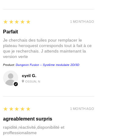
5
★★★★★
1 MONTH AGO
Parfait
Je cherchais des tuiles pour remplacer le
plateau heroquest corresponds tout à fait à ce
que je recherchais. J attends maintenant la
version verte
Product:
Dungeon Fusion – Système modulaire 2D/3D
cyril G.
OSSUN, N
5
★★★★★
1 MONTH AGO
agreablement surpris
rapidité,réactivité,disponibilité et
proffessionalisme