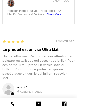
1 MONTH AGO
:
Bonjour, Merci pour votre retour positif ! A
bientôt, Marianne & Jérémie...
Show More
5
★★★★★
1 MONTH AGO
Le produit est un vrai Ultra Mat.
Un vrai ultra mat. Par contre faire attention, au
peinture metalliques qui cessent de briller. Pour
ces partie, il faut prend un vernis satin ou
brillant. Pour Info, une partie de figurine
passée avec un vernis qui brillent redevient
Mat.
eric C.
AUBIÈRE, FRANCE