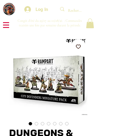
Log In
Congés d'été du 29/07 au 10/08/26 : Commandes
traitées une fois par semaine durant la période.
DUNGEONS &