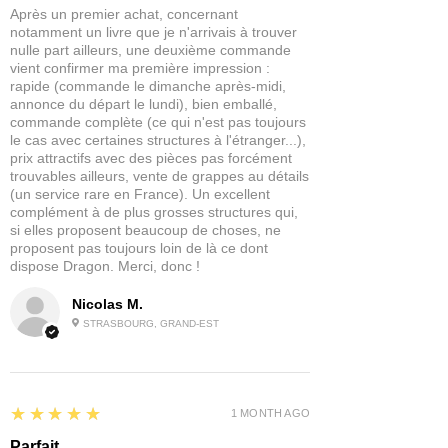
Après un premier achat, concernant
Si un délai inhabituel survient, nous
notamment un livre que je n'arrivais à trouver
Tous les modèles sont livrés non peints
vous tenons informés immédiatement
nulle part ailleurs, une deuxième commande
et non assemblés.
afin de trouver avec vous la solution la
vient confirmer ma première impression :
plus adaptée.
rapide (commande le dimanche après-midi,
annonce du départ le lundi), bien emballé,
commande complète (ce qui n'est pas toujours
En bref :
le cas avec certaines structures à l'étranger...),
Disponibilité : réassort rapide
prix attractifs avec des pièces pas forcément
Expédition estimée : 5–10 jours
trouvables ailleurs, vente de grappes au détails
Selon stock fournisseur : 3–20 jours
(un service rare en France). Un excellent
Avantage pour vous : permet de
complément à de plus grosses structures qui,
vous proposer la gamme complète
si elles proposent beaucoup de choses, ne
proposent pas toujours loin de là ce dont
au meilleur prix !
dispose Dragon. Merci, donc !
Nicolas M.
STRASBOURG, GRAND-EST
5
★★★★★
1 MONTH AGO
Parfait