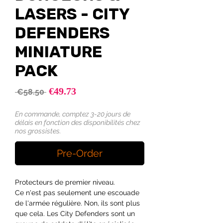
LASERS - CITY
DEFENDERS
MINIATURE
PACK
Sale
€49.73
Regular
 €58.50 
Price
Price
En commande, comptez 3-20 jours de
délais en fonction des disponibilités chez
nos grossistes.
Pre-Order
Protecteurs de premier niveau.
Ce n'est pas seulement une escouade
de l'armée régulière. Non, ils sont plus
que cela. Les City Defenders sont un