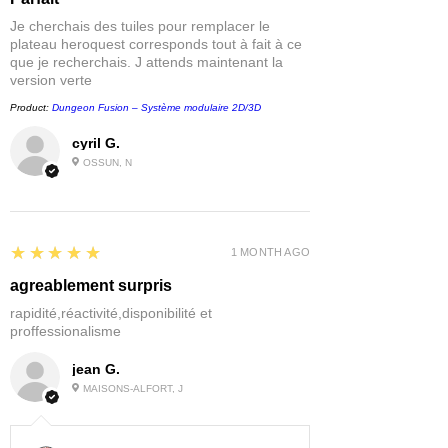
Je cherchais des tuiles pour remplacer le
plateau heroquest corresponds tout à fait à ce
que je recherchais. J attends maintenant la
version verte
Product:
Dungeon Fusion – Système modulaire 2D/3D
cyril G.
OSSUN, N
5
★★★★★
1 MONTH AGO
agreablement surpris
rapidité,réactivité,disponibilité et
proffessionalisme
jean G.
MAISONS-ALFORT, J