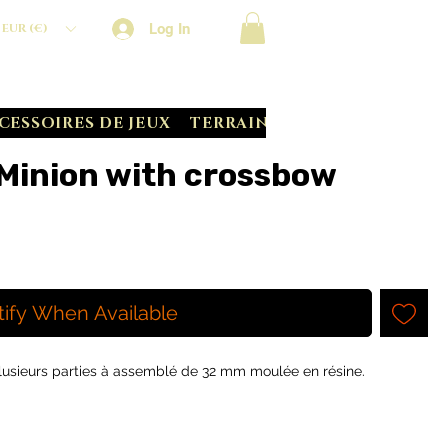
Log In
EUR (€)
CESSOIRES DE JEUX
TERRAIN CRATE
BATTLE S
Minion with crossbow
tify When Available
 plusieurs parties à assemblé de 32 mm moulée en résine.