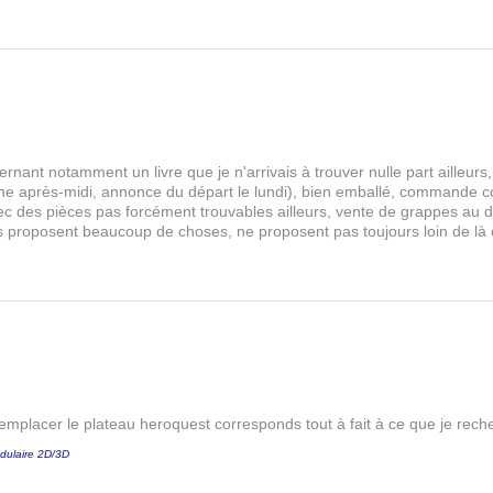
rnant notamment un livre que je n'arrivais à trouver nulle part aille
 après-midi, annonce du départ le lundi), bien emballé, commande comp
s avec des pièces pas forcément trouvables ailleurs, vente de grappes au
les proposent beaucoup de choses, ne proposent pas toujours loin de là
remplacer le plateau heroquest corresponds tout à fait à ce que je reche
dulaire 2D/3D