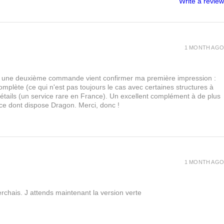
Write a review
1 MONTH AGO
urs, une deuxième commande vient confirmer ma première impression :
lète (ce qui n'est pas toujours le cas avec certaines structures à
 détails (un service rare en France). Un excellent complément à de plus
 ce dont dispose Dragon. Merci, donc !
1 MONTH AGO
rchais. J attends maintenant la version verte