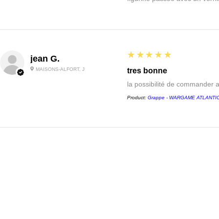
5
★★★★★
jean G.
MAISONS-ALFORT, J
tres bonne
la possibilité de commander 
Product:
Grappe - WARGAME ATLANTIC -