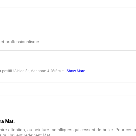
é et proffessionalisme
 positif ! A bientôt, Marianne & Jérémie...
Show More
ra Mat.
aire attention, au peinture metalliques qui cessent de briller. Pour ces pa
 qui brillent redevient Mat.