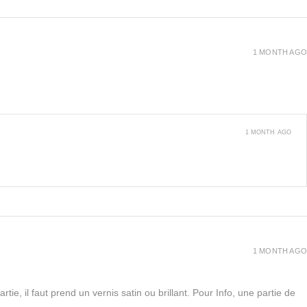
1 MONTH AGO
1 MONTH AGO
1 MONTH AGO
rtie, il faut prend un vernis satin ou brillant. Pour Info, une partie de