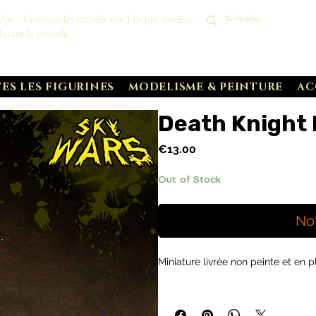
8/26 : Commandes traitées une fois par semaine
durant la période.
ES LES FIGURINES
MODELISME & PEINTURE
AC
Death Knight 
Price
€13.00
Out of Stock
No
Miniature livrée non peinte et en