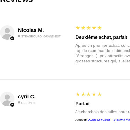
5
★★★★★
Nicolas M.
STRASBOURG, GRAND-EST
Deuxième achat, parfait
Après un premier achat, conce
rapide (commande le dimanche
l'étranger...), prix attractif
grosses structures qui, si el
5
★★★★★
cyril G.
OSSUN, N
Parfait
Je cherchais des tuiles pour 
Product:
Dungeon Fusion – Système mo