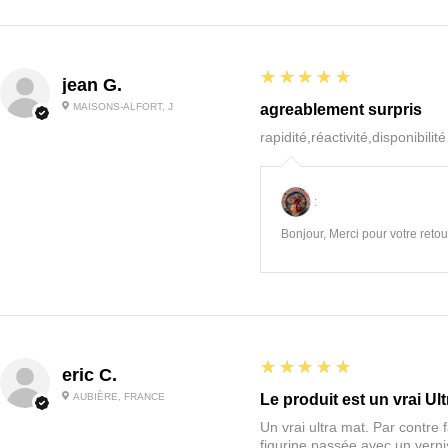
5
★★★★★
jean G.
MAISONS-ALFORT, J
agreablement surpris
rapidité,réactivité,disponibilit
:
Bonjour, Merci pour votre retour
5
★★★★★
eric C.
AUBIÈRE, FRANCE
Le produit est un vrai Ult
Un vrai ultra mat. Par contre f
figurine passée avec un vernis