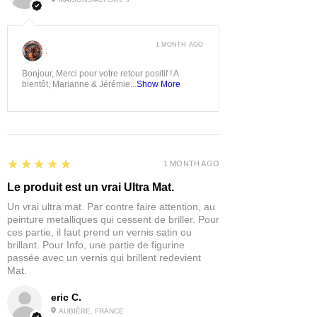
1 MONTH AGO
:
Bonjour, Merci pour votre retour positif ! A
bientôt, Marianne & Jérémie...
Show More
5
★★★★★
1 MONTH AGO
Le produit est un vrai Ultra Mat.
Un vrai ultra mat. Par contre faire attention, au
peinture metalliques qui cessent de briller. Pour
ces partie, il faut prend un vernis satin ou
brillant. Pour Info, une partie de figurine
passée avec un vernis qui brillent redevient
Mat.
eric C.
AUBIÈRE, FRANCE