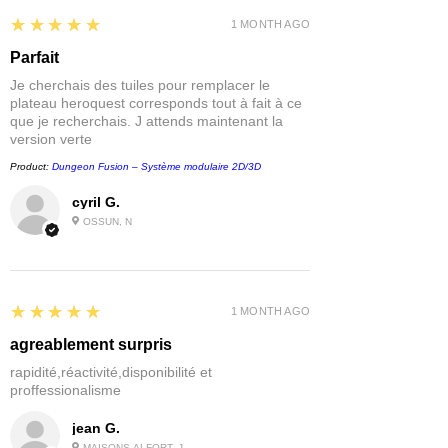
5
★★★★★
1 MONTH AGO
Parfait
Je cherchais des tuiles pour remplacer le
plateau heroquest corresponds tout à fait à ce
que je recherchais. J attends maintenant la
version verte
Product:
Dungeon Fusion – Système modulaire 2D/3D
cyril G.
OSSUN, N
5
★★★★★
1 MONTH AGO
agreablement surpris
rapidité,réactivité,disponibilité et
proffessionalisme
jean G.
MAISONS-ALFORT, J