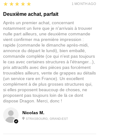
5
★★★★★
1 MONTH AGO
Deuxième achat, parfait
Après un premier achat, concernant
notamment un livre que je n'arrivais à trouver
nulle part ailleurs, une deuxième commande
vient confirmer ma première impression :
rapide (commande le dimanche après-midi,
annonce du départ le lundi), bien emballé,
commande complète (ce qui n'est pas toujours
le cas avec certaines structures à l'étranger...),
prix attractifs avec des pièces pas forcément
trouvables ailleurs, vente de grappes au détails
(un service rare en France). Un excellent
complément à de plus grosses structures qui,
si elles proposent beaucoup de choses, ne
proposent pas toujours loin de là ce dont
dispose Dragon. Merci, donc !
Nicolas M.
STRASBOURG, GRAND-EST