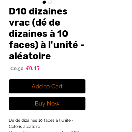
D10 dizaines
vrac (dé de
dizaines à 10
faces) à l'unité -
aléatoire
Sale
€0.45
Regular
 €0.50 
Price
Price
Add to Cart
Buy Now
Dé de dizaines 10 faces à l'unité -
Coloris aléatoire