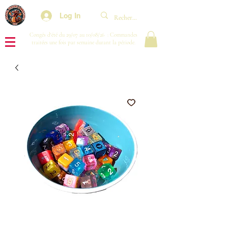
Log In
Congés d'été du 29/07 au 10/08/26 : Commandes
traitées une fois par semaine durant la période.