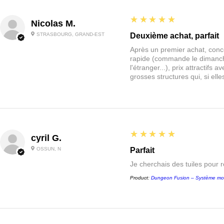
5
★★★★★
Nicolas M.
STRASBOURG, GRAND-EST
Deuxième achat, parfait
Après un premier achat, conce
rapide (commande le dimanche
l'étranger...), prix attractif
grosses structures qui, si el
5
★★★★★
cyril G.
OSSUN, N
Parfait
Je cherchais des tuiles pour 
Product:
Dungeon Fusion – Système mo