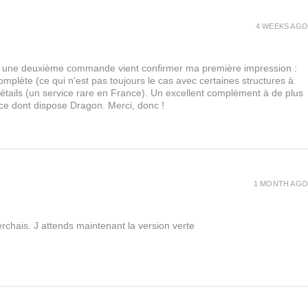
ours
4 WEEKS AGO
e vous proposer la gamme complète au meilleur prix !
urs, une deuxième commande vient confirmer ma première impression :
lète (ce qui n'est pas toujours le cas avec certaines structures à
 détails (un service rare en France). Un excellent complément à de plus
 ce dont dispose Dragon. Merci, donc !
1 MONTH AGO
rchais. J attends maintenant la version verte