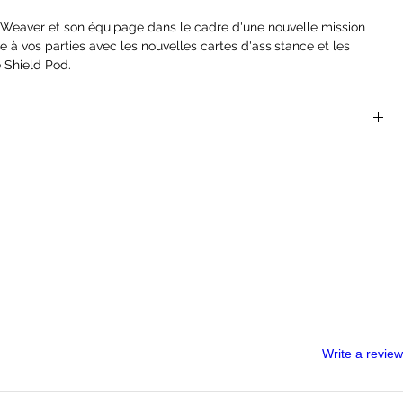
 Weaver et son équipage dans le cadre d'une nouvelle mission
 à vos parties avec les nouvelles cartes d'assistance et les
 Shield Pod.
tement dans nos locaux : il est disponible en réassort rapide
onstaté est de 5 à 10 jours. Selon les disponibilités chez nos
nnellement varier entre 3 et 20 jours.
es de mission
ous proposer des tarifs plus avantageux, tout en garantissant
icles pour vos jeux et hobbies.
nous vous tenons informés immédiatement afin de trouver avec vous
Write a review