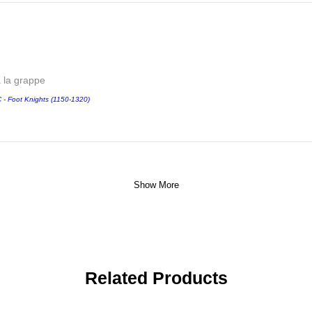
a la grappe
 Foot Knights (1150-1320)
Show More
Related Products