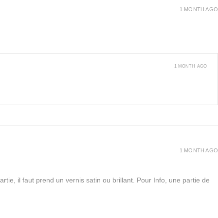
1 MONTH AGO
1 MONTH AGO
1 MONTH AGO
rtie, il faut prend un vernis satin ou brillant. Pour Info, une partie de