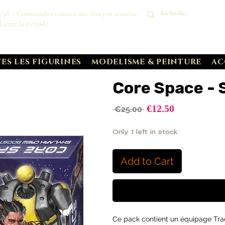
8/26 : Commandes traitées une fois par semaine
durant la période.
ES LES FIGURINES
MODELISME & PEINTURE
AC
Core Space - 
Sale
€12.50
Regular
 €25.00 
Price
Price
Only 1 left in stock
Add to Cart
Ce pack contient un équipage Tra