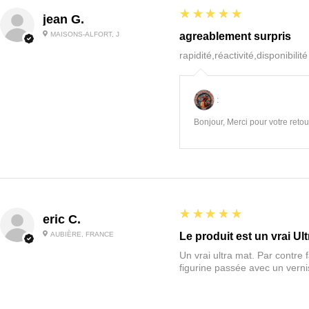
5
★★★★★
jean G.
MAISONS-ALFORT, J
agreablement surpris
rapidité,réactivité,disponibilit
:
Bonjour, Merci pour votre retour
5
★★★★★
eric C.
AUBIÈRE, FRANCE
Le produit est un vrai Ult
Un vrai ultra mat. Par contre f
figurine passée avec un vernis