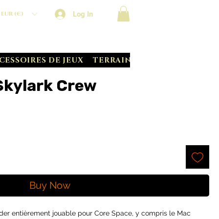
Log In
EUR (€)
CESSOIRES DE JEUX
TERRAIN CRATE
BATTLE S
Skylark Crew
Buy Now
der entièrement jouable pour Core Space, y compris le Mac