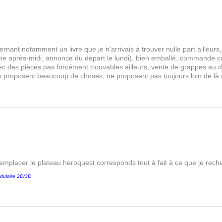
Expédition estimée : 5–10 jours
Selon stock fournisseur : 3–20 j
Avantage pour vous : permet d
rnant notamment un livre que je n'arrivais à trouver nulle part aille
 après-midi, annonce du départ le lundi), bien emballé, commande comp
s avec des pièces pas forcément trouvables ailleurs, vente de grappes au
les proposent beaucoup de choses, ne proposent pas toujours loin de là
remplacer le plateau heroquest corresponds tout à fait à ce que je reche
dulaire 2D/3D