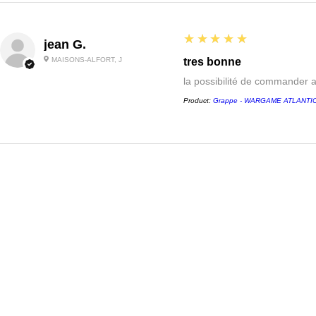
5
★★★★★
jean G.
MAISONS-ALFORT, J
tres bonne
la possibilité de commander 
Product:
Grappe - WARGAME ATLANTIC -