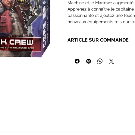
Machine et le Marlowe augmenté.
Apprenez à connaître le capitaine
passionnante et ajoutez une touche
nouveaux équipements tels que le
Contenu :
ARTICLE SUR COMMANDE
- 4 figurines de traders
Cet article n’est pas stocké direc
- 4 plateaux de personnages
auprès de nos grossistes.
- 4 plateaux de classe
- 1 plateau de navires
En général, le délai d’expédition c
- 3 cartes d'événements
partenaires, ce délai peut exceptio
- 11 jetons d'équipement
- 1 livret d'information et de règl
Nous avons fait ce choix afin de v
l’accès à une large sélection d’art
Si un délai inhabituel survient, 
la solution la plus adaptée.
En bref :
Disponibilité : réassort rapide