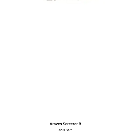
Araves Sorcerer B
Quick View
Price
€9.80