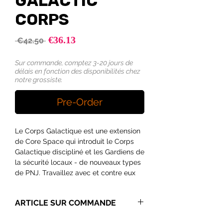
GALACTIC
CORPS
Sale
€36.13
Regular
 €42.50 
Price
Price
Sur commande, comptez 3-20 jours de
délais en fonction des disponibilités chez
notre grossiste.
Pre-Order
Le Corps Galactique est une extension
de Core Space qui introduit le Corps
Galactique discipliné et les Gardiens de
la sécurité locaux - de nouveaux types
de PNJ. Travaillez avec et contre eux
dans une série de nouvelles missions
passionnantes, puis ajoutez-les à vos
ARTICLE SUR COMMANDE
jeux habituels avec les nouvelles cartes
d'événement et les nouveaux dés de
Cet article n’est pas stocké