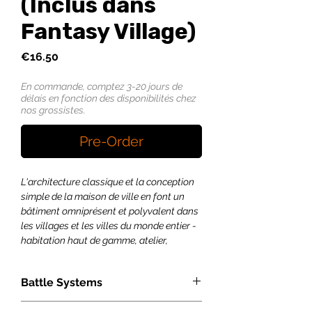
(Inclus dans
Fantasy Village)
Price
€16.50
En commande, comptez 3-20 jours de
délais en fonction des disponibilités chez
nos grossistes.
Pre-Order
L'architecture classique et la conception
simple de la maison de ville en font un
bâtiment omniprésent et polyvalent dans
les villages et les villes du monde entier -
habitation haut de gamme, atelier,
magasin de village ou tout ce qui précède.
Battle Systems
Cette boîte contient tout ce dont vous
avez besoin pour construire une grande
Les décors fantastique de Battle