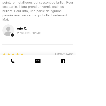
peinture metalliques qui cessent de briller. Pour
ces partie, il faut prend un vernis satin ou
brillant. Pour Info, une partie de figurine
passée avec un vernis qui brillent redevient
Mat.
eric C.
AUBIÈRE, FRANCE
5
★★★★★
1 MONTH AGO
tres bonne
la possibilité de commander a la grappe
Product:
Grappe - WARGAME ATLANTIC - Foot Knights (1150-
1320)
jean G.
MAISONS-ALFORT, J