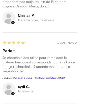
proposent pas toujours loin de là ce dont
dispose Dragon. Merci, donc !
Nicolas M.
STRASBOURG, GRAND-EST
5
★★★★★
1 MONTH AGO
Parfait
Je cherchais des tuiles pour remplacer le
plateau heroquest corresponds tout à fait à ce
que je recherchais. J attends maintenant la
version verte
Product:
Dungeon Fusion – Système modulaire 2D/3D
cyril G.
OSSUN, N