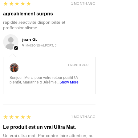
5
★★★★★
1 MONTH AGO
agreablement surpris
rapidité,réactivité,disponibilité et
proffessionalisme
jean G.
MAISONS-ALFORT, J
1 MONTH AGO
:
Bonjour, Merci pour votre retour positif ! A
bientôt, Marianne & Jérémie...
Show More
5
★★★★★
1 MONTH AGO
Le produit est un vrai Ultra Mat.
Un vrai ultra mat. Par contre faire attention, au