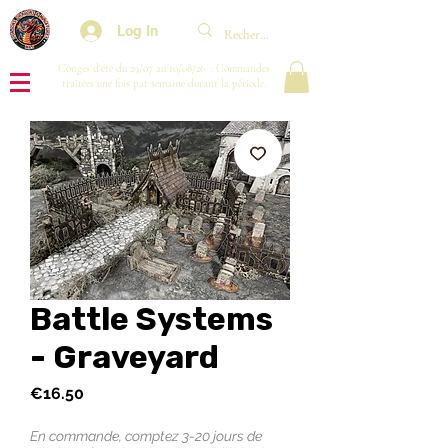
Log In
Congés d'été du 29/07 au 10/08/26 : Commandes
traitées une fois par semaine durant la période.
Battle Systems
- Graveyard
Price
€16.50
En commande, comptez 3-20 jours de