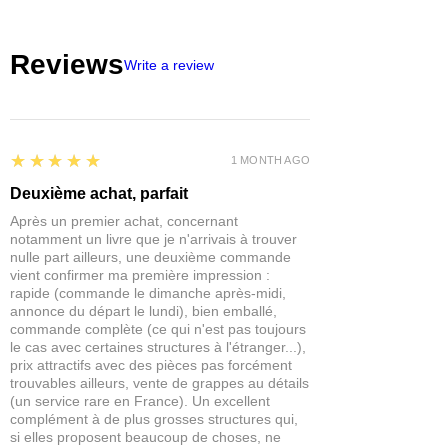
plus encore. Il est entièrement
certaines pièces plus petites
délais sont généralement très
modulaire et fourni à plat sur une carte
nécessiteront de la colle.
courts, entre 3 et 5 jours mais selon
haute densité de haute qualité. Mais
Reviews
les disponibilités chez nos
Write a review
mieux que ça ? Il est imprimé en
grossistes ils peuvent aller jusqu'à
couleur des deux côtés donc aucune
20 jours.
peinture requise !
Au delà de 20 jours vous serez
contacté afin de trouver la solution
5
★★★★★
la plus avantageuse pour vous.
1 MONTH AGO
Si un article est "commandable"
Deuxième achat, parfait
c'est qu'il est régulièrement stocké,
Après un premier achat, concernant
dans le cas contraire nous bloquons
notamment un livre que je n'arrivais à trouver
la possibilité de le commander.
nulle part ailleurs, une deuxième commande
vient confirmer ma première impression :
rapide (commande le dimanche après-midi,
annonce du départ le lundi), bien emballé,
commande complète (ce qui n'est pas toujours
le cas avec certaines structures à l'étranger...),
prix attractifs avec des pièces pas forcément
trouvables ailleurs, vente de grappes au détails
(un service rare en France). Un excellent
complément à de plus grosses structures qui,
si elles proposent beaucoup de choses, ne