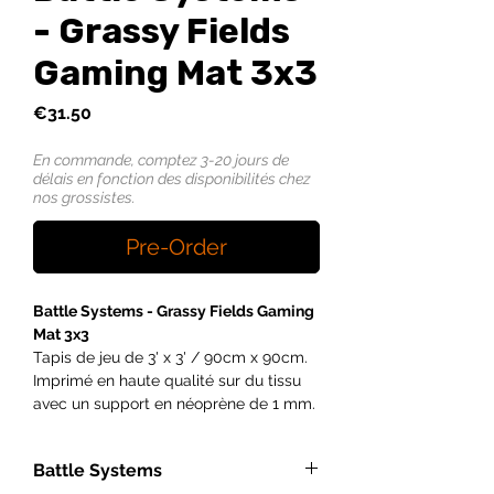
- Grassy Fields
Gaming Mat 3x3
Price
€31.50
En commande, comptez 3-20 jours de
délais en fonction des disponibilités chez
nos grossistes.
Pre-Order
Battle Systems - Grassy Fields Gaming
Mat 3x3
Tapis de jeu de 3' x 3' / 90cm x 90cm.
Imprimé en haute qualité sur du tissu
avec un support en néoprène de 1 mm.
Il peut être combiné avec des tapis
similaires pour former un champ de
Battle Systems
bataille plus grand et peut être roulé