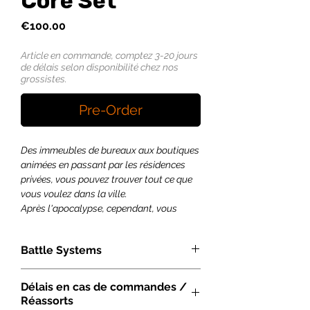
Core Set
Price
€100.00
Article en commande, comptez 3-20 jours
de délais selon disponibilité chez nos
grossistes.
Pre-Order
Des immeubles de bureaux aux boutiques
animées en passant par les résidences
privées, vous pouvez trouver tout ce que
vous voulez dans la ville.
Après l'apocalypse, cependant, vous
trouverez également des choses dont
vous ne voulez pas, alors que des
Battle Systems
zombies et des criminels émergent de
l'obscurité et sèment le chaos dans le
Les décors Urban Apocalypse de Battle
quartier.
Délais en cas de commandes /
Systems convienent à de nombreux
Réassorts
jeux à l'échelle 28-35 mm, notamment