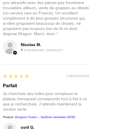
prix attractifs avec des pièces pas forcément
trouvables ailleurs, vente de grappes au détails
(un service rare en France). Un excellent
complément à de plus grosses structures qui,
si elles proposent beaucoup de choses, ne
proposent pas toujours loin de là ce dont
dispose Dragon. Merci, donc !
Nicolas M.
STRASBOURG, GRAND-EST
5
★★★★★
1 MONTH AGO
Parfait
Je cherchais des tuiles pour remplacer le
plateau heroquest corresponds tout à fait à ce
que je recherchais. J attends maintenant la
version verte
Product:
Dungeon Fusion – Système modulaire 2D/3D
cyril G.