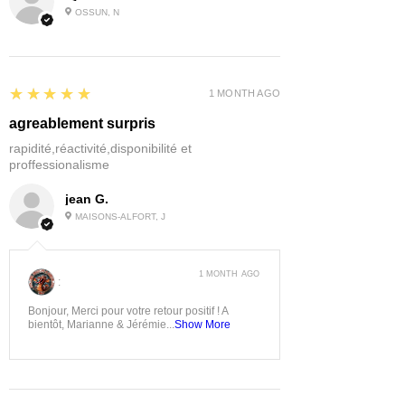
OSSUN, N
5
★★★★★
1 MONTH AGO
agreablement surpris
rapidité,réactivité,disponibilité et
proffessionalisme
jean G.
MAISONS-ALFORT, J
1 MONTH AGO
:
Bonjour, Merci pour votre retour positif ! A
bientôt, Marianne & Jérémie...
Show More