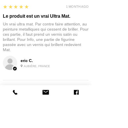
5
★★★★★
1 MONTH AGO
Le produit est un vrai Ultra Mat.
Un vrai ultra mat. Par contre faire attention, au
peinture metalliques qui cessent de briller. Pour
ces partie, il faut prend un vernis satin ou
brillant. Pour Info, une partie de figurine
passée avec un vernis qui brillent redevient
Mat.
eric C.
AUBIÈRE, FRANCE
5
★★★★★
1 MONTH AGO
tres bonne
la possibilité de commander a la grappe
Product:
Grappe - WARGAME ATLANTIC - Foot Knights (1150-
1320)