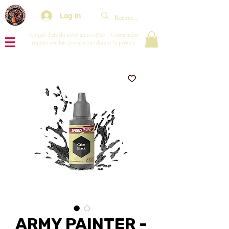
Log In
Congés d'été du 29/07 au 10/08/26 : Commandes
traitées une fois par semaine durant la période.
ARMY PAINTER -