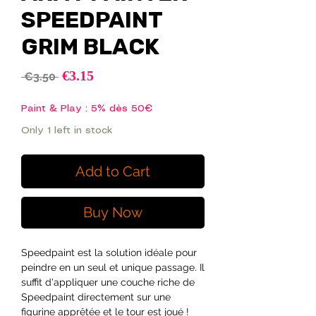
SPEEDPAINT
GRIM BLACK
Sale
€3.15
Regular
 €3.50 
Price
Price
Paint & Play : 5% dès 50€
Only 1 left in stock
Add to Cart
Buy Now
Speedpaint est la solution idéale pour
peindre en un seul et unique passage. Il
suffit d'appliquer une couche riche de
Speedpaint directement sur une
figurine apprêtée et le tour est joué !