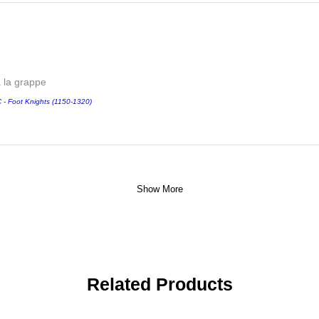
a la grappe
 Foot Knights (1150-1320)
Show More
Related Products