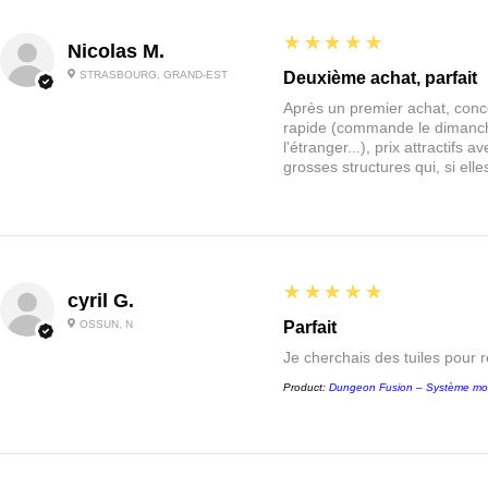
5
★★★★★
Nicolas M.
STRASBOURG, GRAND-EST
Deuxième achat, parfait
Après un premier achat, conce
rapide (commande le dimanche
l'étranger...), prix attractif
grosses structures qui, si el
5
★★★★★
cyril G.
OSSUN, N
Parfait
Je cherchais des tuiles pour 
Product:
Dungeon Fusion – Système mo