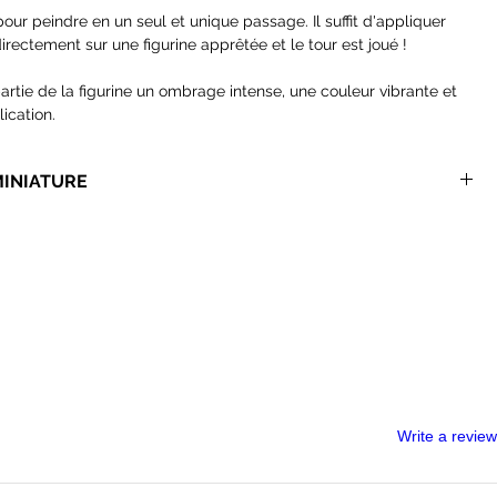
our peindre en un seul et unique passage. Il suffit d'appliquer
ectement sur une figurine apprêtée et le tour est joué !
artie de la figurine un ombrage intense, une couleur vibrante et
lication.
igurines et constitue une méthode de peinture sans équivalent qui
 temps à vos parties.
MINIATURE
 Contrast.
mandons des pinceaux synthétiques, la formulation de ces
ement les poils naturels.
ons pinceaux
adaptés à la speedpaint et bien moins onéreux que
us recommandons
les palettes en aluminium
pour vos speedpaints,
es des Wet Palettes classiques sont très vite abimés par ces
Write a review