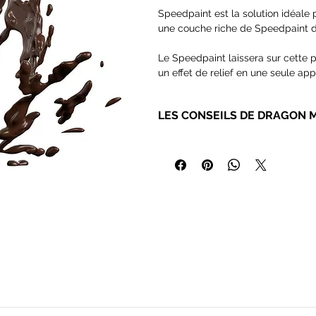
Speedpaint est la solution idéale p
une couche riche de Speedpaint dir
Le Speedpaint laissera sur cette p
un effet de relief en une seule app
Il s'écoule parfaitement sur vos f
vous permet de consacrer plus de
LES CONSEILS DE DRAGON 
Contient 18ml de peinture de type
Pour les Speedpaints nous recom
peintures peut abimer assez rapid
Vous trouverez chez AK de
très b
les poils naturels !
Pour les même raisons, nous vo
les hydropapers et les hydrospong
peintures.