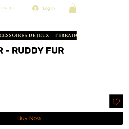
Log In
EUR (€)
CESSOIRES DE JEUX
TERRAIN CRATE
BATTLE S
 - RUDDY FUR
Buy Now