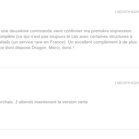
1 MONTH AGO
urs, une deuxième commande vient confirmer ma première impression :
lète (ce qui n'est pas toujours le cas avec certaines structures à
 détails (un service rare en France). Un excellent complément à de plus
 ce dont dispose Dragon. Merci, donc !
1 MONTH AGO
rchais. J attends maintenant la version verte