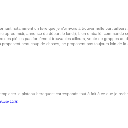
rnant notamment un livre que je n'arrivais à trouver nulle part aille
 après-midi, annonce du départ le lundi), bien emballé, commande comp
s avec des pièces pas forcément trouvables ailleurs, vente de grappes au
les proposent beaucoup de choses, ne proposent pas toujours loin de là
remplacer le plateau heroquest corresponds tout à fait à ce que je reche
dulaire 2D/3D