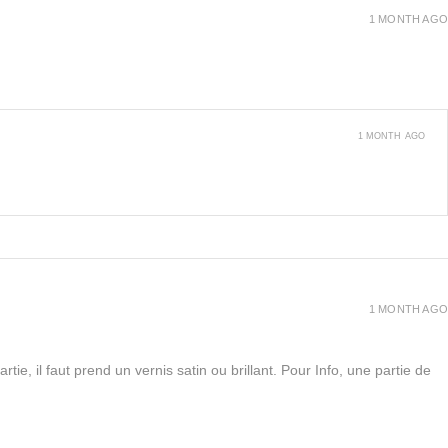
1 MONTH AGO
1 MONTH AGO
1 MONTH AGO
rtie, il faut prend un vernis satin ou brillant. Pour Info, une partie de