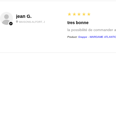
5
★★★★★
jean G.
MAISONS-ALFORT, J
tres bonne
la possibilité de commander 
Product:
Grappe - WARGAME ATLANTIC -