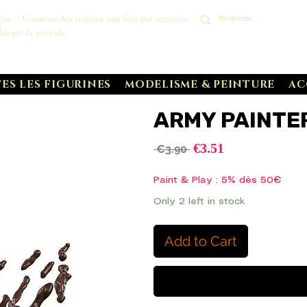
8/26 : Commandes traitées une fois par semaine
durant la période.
ES LES FIGURINES
MODELISME & PEINTURE
AC
ARMY PAINTER
Sale
€3.51
Regular
 €3.90 
Price
Price
Paint & Play : 5% dès 50€
Only 2 left in stock
Add to Cart