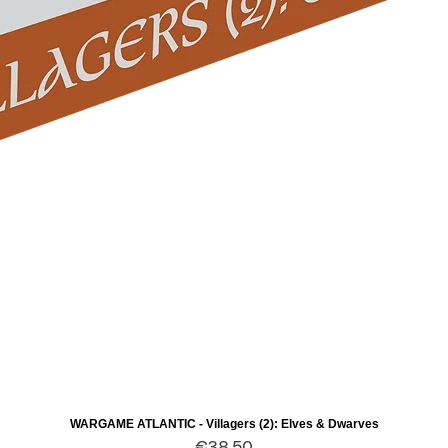
WARGAME ATLANTIC - Villagers (2): Elves & Dwarves
Quick View
Price
€38.50