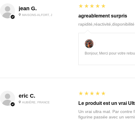
5
★★★★★
jean G.
MAISONS-ALFORT, J
agreablement surpris
rapidité,réactivité,disponibilit
:
Bonjour, Merci pour votre retour
5
★★★★★
eric C.
AUBIÈRE, FRANCE
Le produit est un vrai Ult
Un vrai ultra mat. Par contre f
figurine passée avec un vernis