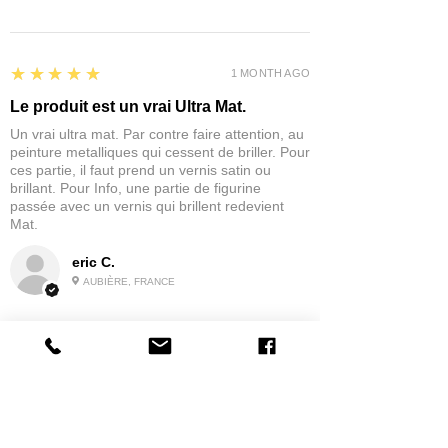
5
★★★★★
1 MONTH AGO
Le produit est un vrai Ultra Mat.
Un vrai ultra mat. Par contre faire attention, au
peinture metalliques qui cessent de briller. Pour
ces partie, il faut prend un vernis satin ou
brillant. Pour Info, une partie de figurine
passée avec un vernis qui brillent redevient
Mat.
eric C.
AUBIÈRE, FRANCE
5
★★★★★
1 MONTH AGO
tres bonne
la possibilité de commander a la grappe