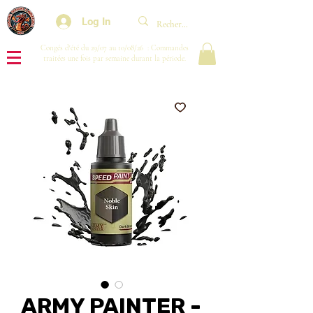
Log In
Congés d'été du 29/07 au 10/08/26 : Commandes
traitées une fois par semaine durant la période.
ARMY PAINTER -