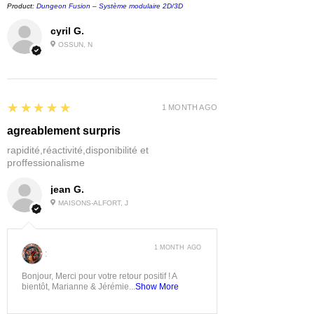
Product:
Dungeon Fusion – Système modulaire 2D/3D
cyril G.
OSSUN, N
5
★★★★★
1 MONTH AGO
agreablement surpris
rapidité,réactivité,disponibilité et
proffessionalisme
jean G.
MAISONS-ALFORT, J
1 MONTH AGO
:
Bonjour, Merci pour votre retour positif ! A
bientôt, Marianne & Jérémie...
Show More