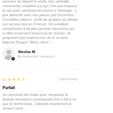
annonce du départ le lundi), bien emballé,
commande complète (ce qui n'est pas toujours
le cas avec certaines structures à l'étranger...),
prix attractifs avec des pièces pas forcément
trouvables ailleurs, vente de grappes au détails
(un service rare en France). Un excellent
complément à de plus grosses structures qui,
si elles proposent beaucoup de choses, ne
proposent pas toujours loin de là ce dont
dispose Dragon. Merci, donc !
Nicolas M.
STRASBOURG, GRAND-EST
5
★★★★★
1 MONTH AGO
Parfait
Je cherchais des tuiles pour remplacer le
plateau heroquest corresponds tout à fait à ce
que je recherchais. J attends maintenant la
version verte