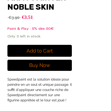
NOBLE SKIN
Sale
€3.51
Regular
 €3.90 
Price
Price
Paint & Play : 5% dès 50€
Only 3 left in stock
Add to Cart
Buy Now
Speedpaint est la solution idéale pour
peindre en un seul et unique passage. Il
suffit d'appliquer une couche riche de
Speedpaint directement sur une
figurine apprêtée et le tour est joué !
Le Speedpaint laissera sur cette partie