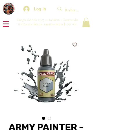
Log In
Congés d'été du 29/07 au 10/08/26 : Commandes
traitées une fois par semaine durant la période.
ARMY PAINTER -