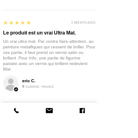
5
★★★★★
1 MONTH AGO
Le produit est un vrai Ultra Mat.
Un vrai ultra mat. Par contre faire attention, au
peinture metalliques qui cessent de briller. Pour
ces partie, il faut prend un vernis satin ou
brillant. Pour Info, une partie de figurine
passée avec un vernis qui brillent redevient
Mat.
eric C.
AUBIÈRE, FRANCE
5
★★★★★
1 MONTH AGO
tres bonne
la possibilité de commander a la grappe