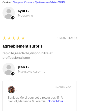
Product:
Dungeon Fusion – Système modulaire 2D/3D
cyril G.
OSSUN, N
5
★★★★★
1 MONTH AGO
agreablement surpris
rapidité,réactivité,disponibilité et
proffessionalisme
jean G.
MAISONS-ALFORT, J
1 MONTH AGO
:
Bonjour, Merci pour votre retour positif ! A
bientôt, Marianne & Jérémie...
Show More