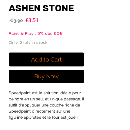
ASHEN STONE
Sale
€3.51
Regular
 €3.90 
Price
Price
Paint & Play : 5% dès 50€
Only 2 left in stock
Add to Cart
Buy Now
Speedpaint est la solution idéale pour
peindre en un seul et unique passage. Il
suffit d'appliquer une couche riche de
Speedpaint directement sur une
figurine apprêtée et le tour est joué !
Le Speedpaint laissera sur cette partie