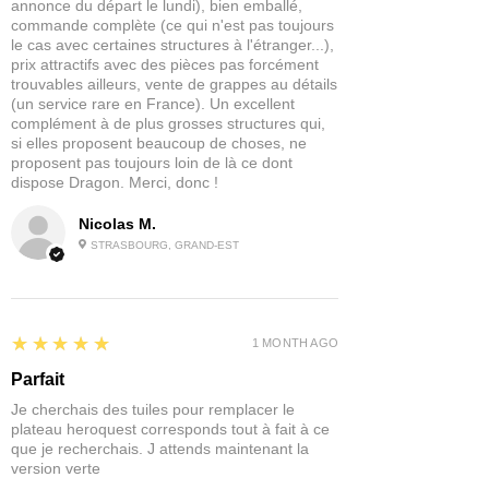
annonce du départ le lundi), bien emballé,
commande complète (ce qui n'est pas toujours
le cas avec certaines structures à l'étranger...),
prix attractifs avec des pièces pas forcément
trouvables ailleurs, vente de grappes au détails
(un service rare en France). Un excellent
complément à de plus grosses structures qui,
si elles proposent beaucoup de choses, ne
proposent pas toujours loin de là ce dont
dispose Dragon. Merci, donc !
Nicolas M.
STRASBOURG, GRAND-EST
5
★★★★★
1 MONTH AGO
Parfait
Je cherchais des tuiles pour remplacer le
plateau heroquest corresponds tout à fait à ce
que je recherchais. J attends maintenant la
version verte