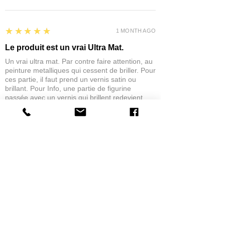
5
★★★★★
1 MONTH AGO
Le produit est un vrai Ultra Mat.
Un vrai ultra mat. Par contre faire attention, au
peinture metalliques qui cessent de briller. Pour
ces partie, il faut prend un vernis satin ou
brillant. Pour Info, une partie de figurine
passée avec un vernis qui brillent redevient
Mat.
eric C.
AUBIÈRE, FRANCE
5
★★★★★
1 MONTH AGO
tres bonne
la possibilité de commander a la grappe
Product:
Grappe - WARGAME ATLANTIC - Foot Knights (1150-