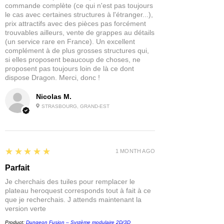
commande complète (ce qui n'est pas toujours
Très utiles pour le terrain, les éléments
le cas avec certaines structures à l'étranger...),
architecturaux et certains accessoires.
prix attractifs avec des pièces pas forcément
trouvables ailleurs, vente de grappes au détails
(un service rare en France). Un excellent
complément à de plus grosses structures qui,
si elles proposent beaucoup de choses, ne
proposent pas toujours loin de là ce dont
dispose Dragon. Merci, donc !
Nicolas M.
STRASBOURG, GRAND-EST
5
★★★★★
1 MONTH AGO
Parfait
Je cherchais des tuiles pour remplacer le
plateau heroquest corresponds tout à fait à ce
que je recherchais. J attends maintenant la
version verte
Product:
Dungeon Fusion – Système modulaire 2D/3D