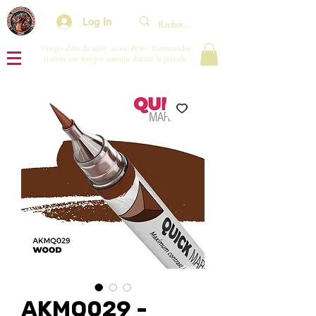
Log In
Congés d'été du 29/07 au 10/08/26 : Commandes
traitées une fois par semaine durant la période.
AKMQ029 -