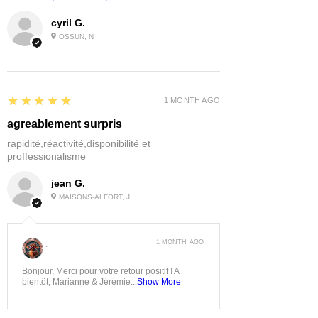
cyril G.
OSSUN, N
5
★★★★★
1 MONTH AGO
agreablement surpris
rapidité,réactivité,disponibilité et
proffessionalisme
jean G.
MAISONS-ALFORT, J
1 MONTH AGO
:
Bonjour, Merci pour votre retour positif ! A
bientôt, Marianne & Jérémie...
Show More