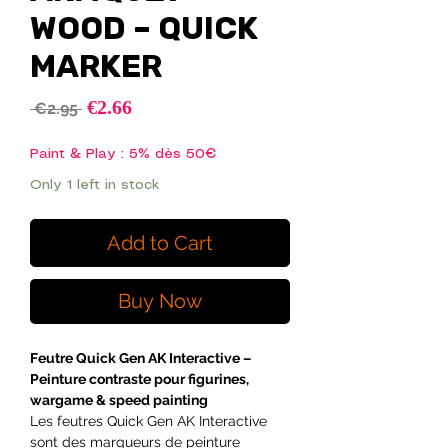
WOOD – QUICK
MARKER
Sale
€2.66
Regular
 €2.95 
Price
Price
Paint & Play : 5% dès 50€
Only 1 left in stock
Add to Cart
Buy Now
Feutre Quick Gen AK Interactive –
Peinture contraste pour figurines,
wargame & speed painting
Les feutres Quick Gen AK Interactive
sont des marqueurs de peinture