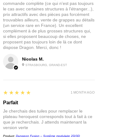
commande complète (ce qui n'est pas toujours
Très utiles pour le terrain, les éléments
le cas avec certaines structures à l'étranger...),
architecturaux et certains accessoires.
prix attractifs avec des pièces pas forcément
trouvables ailleurs, vente de grappes au détails
(un service rare en France). Un excellent
complément à de plus grosses structures qui,
si elles proposent beaucoup de choses, ne
proposent pas toujours loin de là ce dont
dispose Dragon. Merci, donc !
Nicolas M.
STRASBOURG, GRAND-EST
5
★★★★★
1 MONTH AGO
Parfait
Je cherchais des tuiles pour remplacer le
plateau heroquest corresponds tout à fait à ce
que je recherchais. J attends maintenant la
version verte
Product:
Dungeon Fusion – Système modulaire 2D/3D