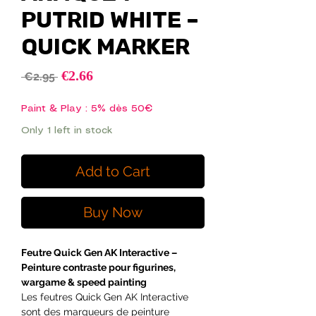
PUTRID WHITE –
QUICK MARKER
Sale
€2.66
Regular
 €2.95 
Price
Price
Paint & Play : 5% dès 50€
Only 1 left in stock
Add to Cart
Buy Now
Feutre Quick Gen AK Interactive –
Peinture contraste pour figurines,
wargame & speed painting
Les feutres Quick Gen AK Interactive
sont des marqueurs de peinture