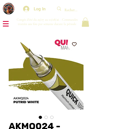
Log In
Congés d'été du 29/07 au 10/08/26 : Commandes
traitées une fois par semaine durant la période.
AKMQ024 -