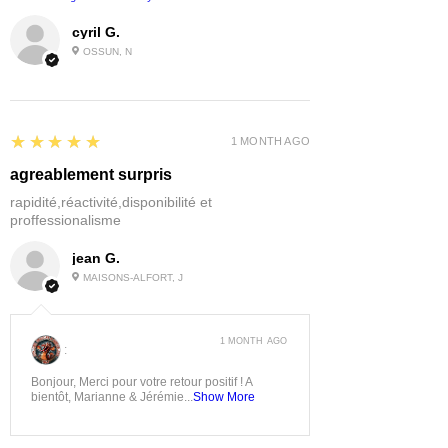
cyril G.
OSSUN, N
5
★★★★★
1 MONTH AGO
agreablement surpris
rapidité,réactivité,disponibilité et
proffessionalisme
jean G.
MAISONS-ALFORT, J
1 MONTH AGO
:
Bonjour, Merci pour votre retour positif ! A
bientôt, Marianne & Jérémie...
Show More