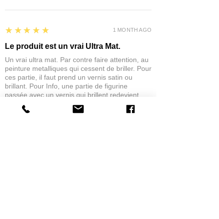
5
★★★★★
1 MONTH AGO
Le produit est un vrai Ultra Mat.
Un vrai ultra mat. Par contre faire attention, au
peinture metalliques qui cessent de briller. Pour
ces partie, il faut prend un vernis satin ou
brillant. Pour Info, une partie de figurine
passée avec un vernis qui brillent redevient
Mat.
eric C.
AUBIÈRE, FRANCE
5
★★★★★
1 MONTH AGO
tres bonne
la possibilité de commander a la grappe
Product:
Grappe - WARGAME ATLANTIC - Foot Knights (1150-