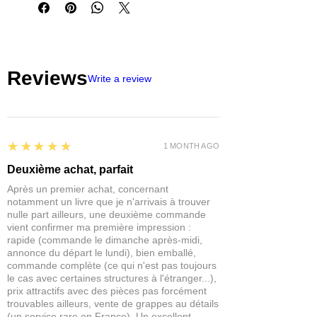
entre 1 et 2 mm maximum.
Si vous souhaitez de la profondeur,
appliquez de fines couches.
Lorsqu'il est appliqué sur des surfaces
Reviews
non poreuses, comme le verre, ce
Write a review
produit peut être soulevé et coupé à la
forme souhaitée.
Produit acrylique de haute qualité.
5
★★★★★
1 MONTH AGO
Ce produit peut être teinté avec des
Deuxième achat, parfait
acryliques offrant de nombreuses
Après un premier achat, concernant
possibilités.
notamment un livre que je n'arrivais à trouver
Non toxique
nulle part ailleurs, une deuxième commande
vient confirmer ma première impression :
rapide (commande le dimanche après-midi,
annonce du départ le lundi), bien emballé,
commande complète (ce qui n'est pas toujours
le cas avec certaines structures à l'étranger...),
prix attractifs avec des pièces pas forcément
trouvables ailleurs, vente de grappes au détails
(un service rare en France). Un excellent