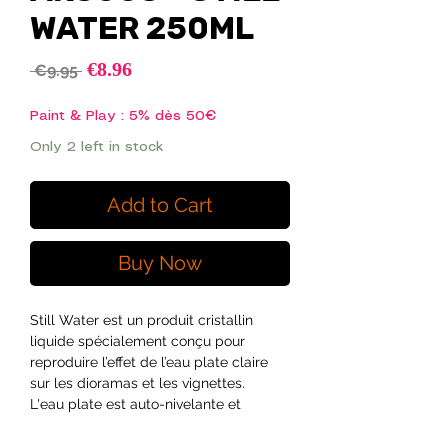
WATER 250ML
Sale
€8.96
Regular
 €9.95 
Price
Price
Paint & Play : 5% dès 50€
Only 2 left in stock
Add to Cart
Buy Now
Still Water est un produit cristallin
liquide spécialement conçu pour
reproduire l’effet de l’eau plate claire
sur les dioramas et les vignettes.
L'eau plate est auto-nivelante et
capable de s'écouler sur des surfaces
inégales ; appliquer en fines couches,