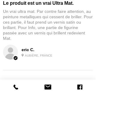
Le produit est un vrai Ultra Mat.
Un vrai ultra mat. Par contre faire attention, au
peinture metalliques qui cessent de briller. Pour
ces partie, il faut prend un vernis satin ou
brillant. Pour Info, une partie de figurine
passée avec un vernis qui brillent redevient
Mat.
eric C.
AUBIÈRE, FRANCE
5
★★★★★
1 MONTH AGO
tres bonne
la possibilité de commander a la grappe
Product:
Grappe - WARGAME ATLANTIC - Foot Knights (1150-
1320)
jean G.
MAISONS-ALFORT, J