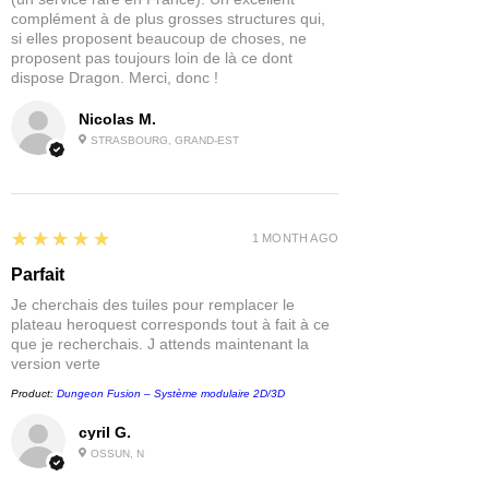
complément à de plus grosses structures qui,
si elles proposent beaucoup de choses, ne
proposent pas toujours loin de là ce dont
dispose Dragon. Merci, donc !
Nicolas M.
STRASBOURG, GRAND-EST
5
★★★★★
1 MONTH AGO
Parfait
Je cherchais des tuiles pour remplacer le
plateau heroquest corresponds tout à fait à ce
que je recherchais. J attends maintenant la
version verte
Product:
Dungeon Fusion – Système modulaire 2D/3D
cyril G.
OSSUN, N