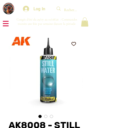
Log In
Congés d'été du 29/07 au 10/08/26 : Commandes
traitées une fois par semaine durant la période.
AK8008 - STILL