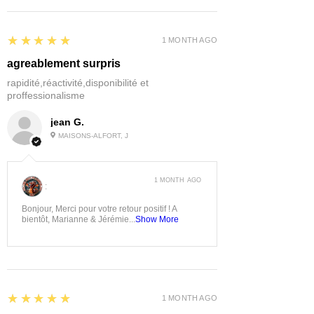
5
★★★★★
1 MONTH AGO
agreablement surpris
rapidité,réactivité,disponibilité et
proffessionalisme
jean G.
MAISONS-ALFORT, J
1 MONTH AGO
:
Bonjour, Merci pour votre retour positif ! A
bientôt, Marianne & Jérémie...
Show More
5
★★★★★
1 MONTH AGO