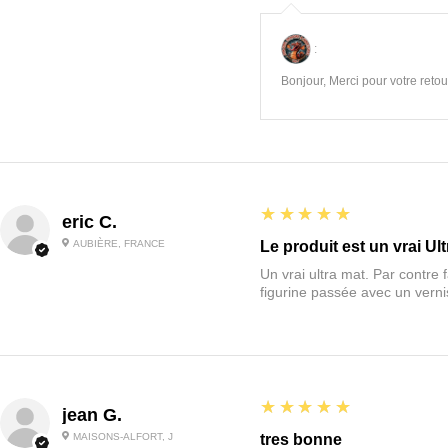
:
Bonjour, Merci pour votre retour
5
★★★★★
eric C.
AUBIÈRE, FRANCE
Le produit est un vrai Ult
Un vrai ultra mat. Par contre f
figurine passée avec un vernis
5
★★★★★
jean G.
MAISONS-ALFORT, J
tres bonne