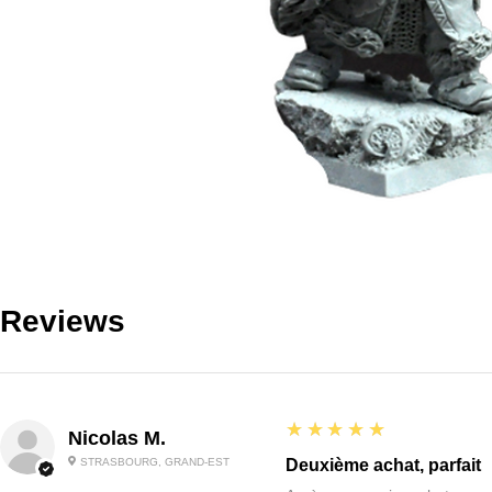
Reviews
5
★★★★★
Nicolas M.
STRASBOURG, GRAND-EST
Deuxième achat, parfait