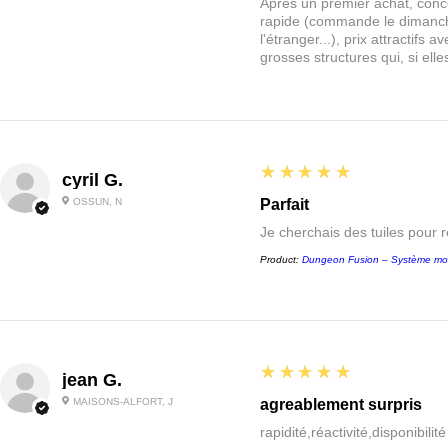
Après un premier achat, conce
rapide (commande le dimanche
l'étranger...), prix attractif
grosses structures qui, si el
5
★★★★★
cyril G.
OSSUN, N
Parfait
Je cherchais des tuiles pour 
Product:
Dungeon Fusion – Système mo
5
★★★★★
jean G.
MAISONS-ALFORT, J
agreablement surpris
rapidité,réactivité,disponibilit