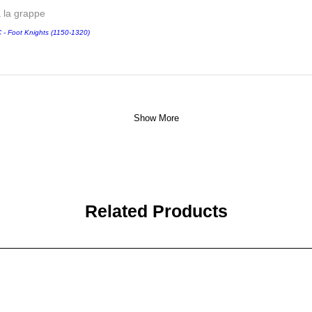
a la grappe
 Foot Knights (1150-1320)
Show More
Related Products