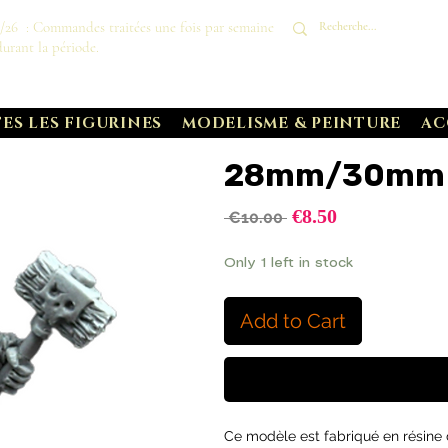
8/26 : Commandes traitées une fois par semaine
durant la période.
ES LES FIGURINES
MODELISME & PEINTURE
AC
28mm/30mm V
Sale
€8.50
Regular
 €10.00 
Price
Price
Only 1 left in stock
Add to Cart
Ce modèle est fabriqué en résine d