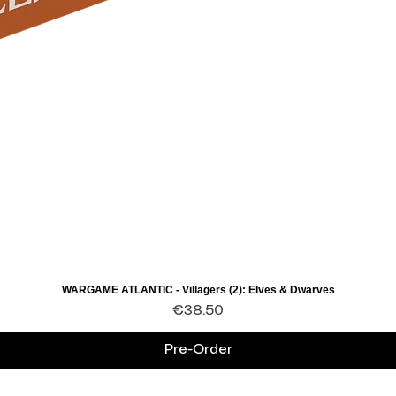
WARGAME ATLANTIC - Villagers (2): Elves & Dwarves
Quick View
Price
€38.50
Pre-Order