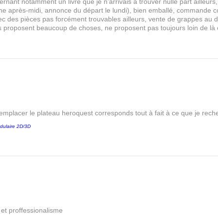
rnant notamment un livre que je n'arrivais à trouver nulle part aille
 après-midi, annonce du départ le lundi), bien emballé, commande comp
s avec des pièces pas forcément trouvables ailleurs, vente de grappes au
les proposent beaucoup de choses, ne proposent pas toujours loin de là
remplacer le plateau heroquest corresponds tout à fait à ce que je reche
dulaire 2D/3D
é et proffessionalisme