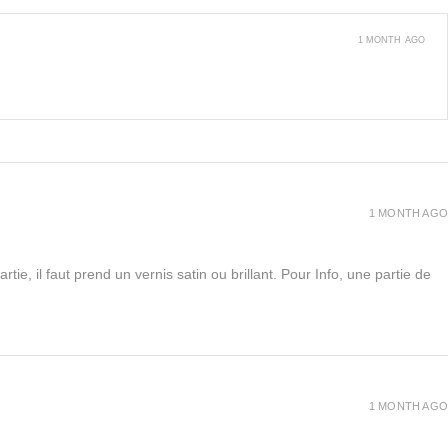
1 MONTH AGO
1 MONTH AGO
rtie, il faut prend un vernis satin ou brillant. Pour Info, une partie de
1 MONTH AGO