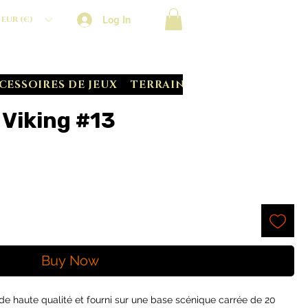
Log In
EUR (€)
CESSOIRES DE JEUX
TERRAIN CRATE
BATTLE S
iking #13
Buy Now
e haute qualité et fourni sur une base scénique carrée de 20 