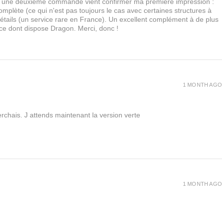
urs, une deuxième commande vient confirmer ma première impression :
lète (ce qui n'est pas toujours le cas avec certaines structures à
 détails (un service rare en France). Un excellent complément à de plus
 ce dont dispose Dragon. Merci, donc !
1 MONTH AGO
rchais. J attends maintenant la version verte
1 MONTH AGO