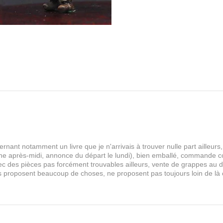
rnant notamment un livre que je n'arrivais à trouver nulle part aille
 après-midi, annonce du départ le lundi), bien emballé, commande comp
s avec des pièces pas forcément trouvables ailleurs, vente de grappes au
les proposent beaucoup de choses, ne proposent pas toujours loin de là