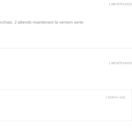
1 MONTH AGO
rchais. J attends maintenant la version verte
1 MONTH AGO
1 MONTH AGO