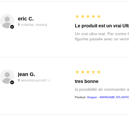
5
★★★★★
eric C.
AUBIÈRE, FRANCE
Le produit est un vrai Ult
Un vrai ultra mat. Par contre f
figurine passée avec un vernis
5
★★★★★
jean G.
MAISONS-ALFORT, J
tres bonne
la possibilité de commander 
Product:
Grappe - WARGAME ATLANTIC -