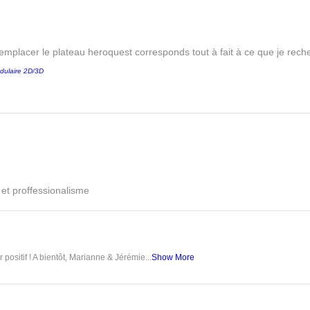
remplacer le plateau heroquest corresponds tout à fait à ce que je reche
dulaire 2D/3D
é et proffessionalisme
 positif ! A bientôt, Marianne & Jérémie...
Show More