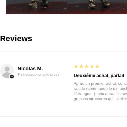
Reviews
5
★★★★★
Nicolas M.
STRASBOURG, GRAND-EST
Deuxième achat, parfait
Après un premier achat, conce
rapide (commande le dimanche
l'étranger...), prix attractif
grosses structures qui, si el