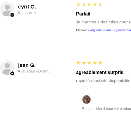
5
★★★★★
cyril G.
OSSUN, N
Parfait
Je cherchais des tuiles pour 
Product:
Dungeon Fusion – Système mo
5
★★★★★
jean G.
MAISONS-ALFORT, J
agreablement surpris
rapidité,réactivité,disponibilit
:
Bonjour, Merci pour votre retour