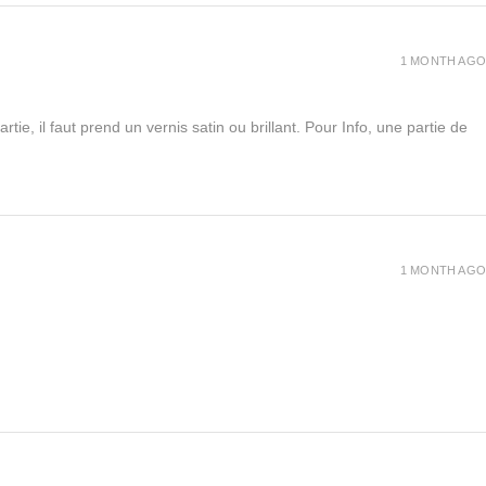
1 MONTH AGO
rtie, il faut prend un vernis satin ou brillant. Pour Info, une partie de
1 MONTH AGO